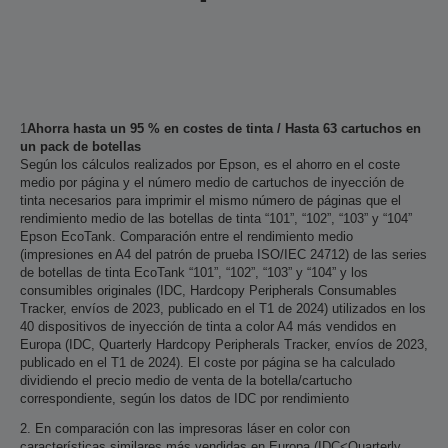
1
Ahorra hasta un 95 % en costes de tinta / Hasta 63 cartuchos en
un pack de botellas
Según los cálculos realizados por Epson, es el ahorro en el coste
medio por página y el número medio de cartuchos de inyección de
tinta necesarios para imprimir el mismo número de páginas que el
rendimiento medio de las botellas de tinta “101”, “102”, “103” y “104”
Epson EcoTank. Comparación entre el rendimiento medio
(impresiones en A4 del patrón de prueba ISO/IEC 24712) de las series
de botellas de tinta EcoTank “101”, “102”, “103” y “104” y los
consumibles originales (IDC, Hardcopy Peripherals Consumables
Tracker, envíos de 2023, publicado en el T1 de 2024) utilizados en los
40 dispositivos de inyección de tinta a color A4 más vendidos en
Europa (IDC, Quarterly Hardcopy Peripherals Tracker, envíos de 2023,
publicado en el T1 de 2024). El coste por página se ha calculado
dividiendo el precio medio de venta de la botella/cartucho
correspondiente, según los datos de IDC por rendimiento
2. En comparación con las impresoras láser en color con
características similares más vendidas en Europa (IDC<Quarterly