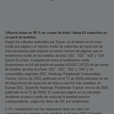
1
Ahorra hasta un 95 % en costes de tinta / Hasta 63 cartuchos en
un pack de botellas
Según los cálculos realizados por Epson, es el ahorro en el coste
medio por página y el número medio de cartuchos de inyección de
tinta necesarios para imprimir el mismo número de páginas que el
rendimiento medio de las botellas de tinta “101”, “102”, “103” y “104”
Epson EcoTank. Comparación entre el rendimiento medio
(impresiones en A4 del patrón de prueba ISO/IEC 24712) de las series
de botellas de tinta EcoTank “101”, “102”, “103” y “104” y los
consumibles originales (IDC, Hardcopy Peripherals Consumables
Tracker, envíos de 2023, publicado en el T1 de 2024) utilizados en los
40 dispositivos de inyección de tinta a color A4 más vendidos en
Europa (IDC, Quarterly Hardcopy Peripherals Tracker, envíos de 2023,
publicado en el T1 de 2024). El coste por página se ha calculado
dividiendo el precio medio de venta de la botella/cartucho
correspondiente, según los datos de IDC por rendimiento
2. En comparación con las impresoras láser en color con
características similares más vendidas en Europa (IDC<Quarterly