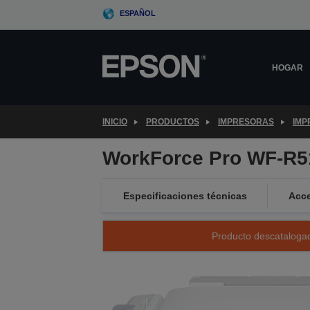
Skip
ESPAÑOL
to
main
content
HOGAR
INICIO
PRODUCTOS
IMPRESORAS
IMP
WorkForce Pro WF-R
Especificaciones técnicas
Acce
Producto descatalogad