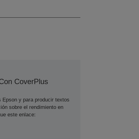
Monocromo, 11 páginas
A4/min. Color
 Con CoverPlus
s Epson y para producir textos
ión sobre el rendimiento en
ue este enlace: