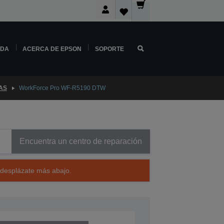
NDA
ACERCA DE EPSON
SOPORTE
AS
WorkForce Pro WF-R5190 DTW
Encuentra un centro de reparación
 desplázate más abajo.
CE28401CW