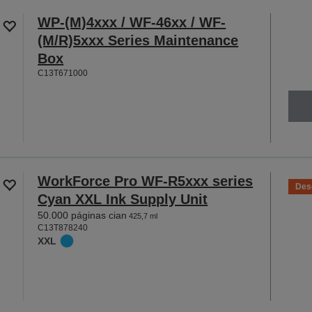
WP-(M)4xxx / WF-46xx / WF-
(M/R)5xxx Series Maintenance
Box
C13T671000
WorkForce Pro WF-R5xxx series
Des
Cyan XXL Ink Supply Unit
50.000 páginas cian
425,7 ml
C13T878240
XXL