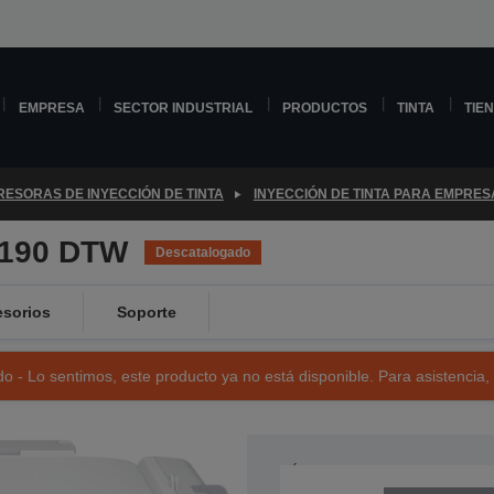
EMPRESA
SECTOR INDUSTRIAL
PRODUCTOS
TINTA
TIE
RESORAS DE INYECCIÓN DE TINTA
INYECCIÓN DE TINTA PARA EMPRES
5190 DTW
Descatalogado
sorios
Soporte
o - Lo sentimos, este producto ya no está disponible. Para asistencia,
NÚMERO DE REFERENCIA: C11