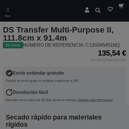
Skip
to
Buscar
main
Menú
content
DS Transfer Multi-Purpose II,
111.8cm x 91.4m
NÚMERO DE REFERENCIA: C13S045451NQ
En stock
135,54 €
con IVA (112,02 € sin IVA)
Envío estándar gratuito
Gastos de envío gratis en pedidos superiores a 25€
Devolución fácil
Devuelve en un plazo de 30 días desde la entrega.
Obtener más información
Secado rápido para materiales
rígidos