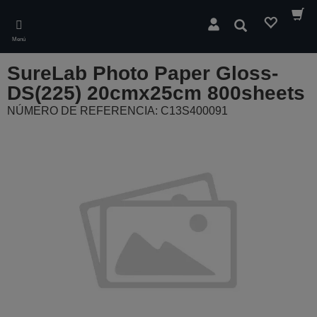
Skip
to
Buscar
main
Menú
content
SureLab Photo Paper Gloss-
DS(225) 20cmx25cm 800sheets
NÚMERO DE REFERENCIA: C13S400091