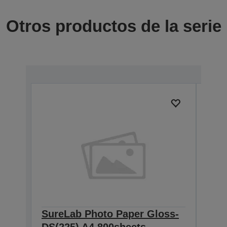
Otros productos de la serie
SureLab Photo Paper Gloss-
Sur
DS(225) A4 800sheets
DS(