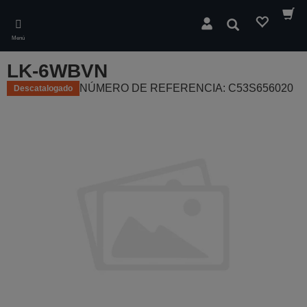
Skip
to
Buscar
main
Menú
content
LK-6WBVN
NÚMERO DE REFERENCIA: C53S656020
Descatalogado