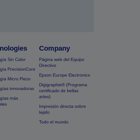
nologies
Company
gía Sin Calor
Página web del Equipo
Directivo
gía PrecisionCore
Epson Europe Electronics
gía Micro Piezo
Digigraphie® (Programa
gías innovadoras
certificado de bellas
artes)
ogías más
bles
Impresión directa sobre
tejido
Todo el mundo