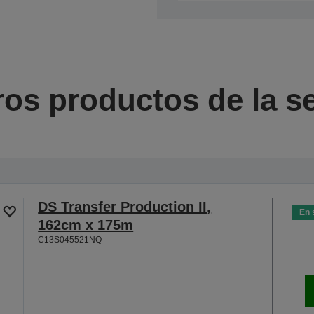
ros productos de la se
DS Transfer Production II,
En 
162cm x 175m
C13S045521NQ