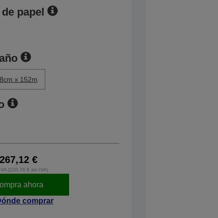
 de papel
maño
.8cm x 152m
o
267,12 €
IVA (220,76 € sin IVA)
ompra ahora
ónde comprar