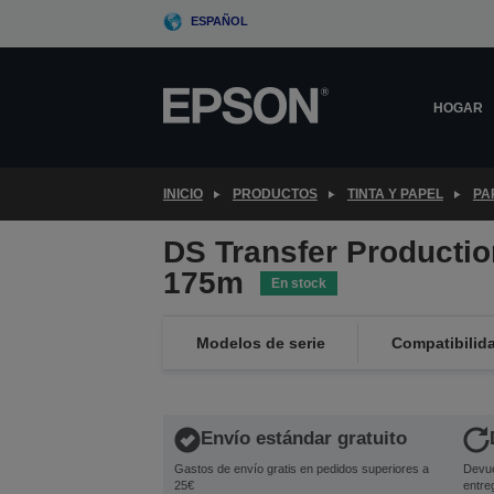
Skip
ESPAÑOL
to
main
content
HOGAR
INICIO
PRODUCTOS
TINTA Y PAPEL
PA
DS Transfer Productio
175m
En stock
Modelos de serie
Compatibilid
Envío estándar gratuito
Gastos de envío gratis en pedidos superiores a
Devue
25€
entre