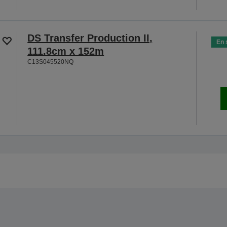
DS Transfer Production II,
En 
111.8cm x 152m
C13S045520NQ