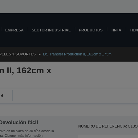
EMPRESA
SECTOR INDUSTRIAL
PRODUCTOS
TINTA
TIE
PELES Y SOPORTES
DS Transfer Production II, 162cm x 175m
n II, 162cm x
ad
Devolución fácil
NÚMERO DE REFERENCIA: C13S
lve en un plazo de 30 días desde la
ga.
Obtener más información