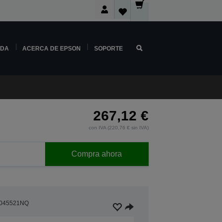
NDA
ACERCA DE EPSON
SOPORTE
267,12 €
con IVA (220,76 € sin IVA)
Compra ahora
045521NQ