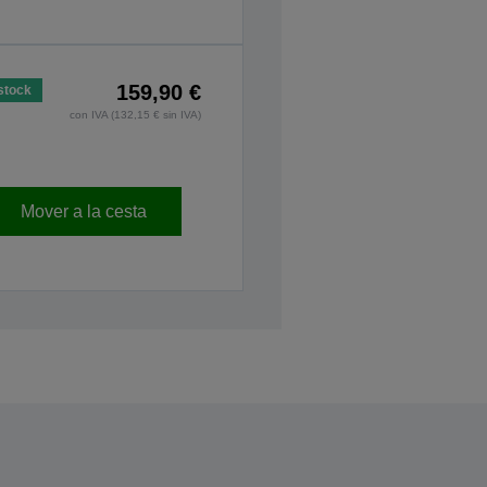
159,90 €
stock
con IVA (132,15 € sin IVA)
Mover a la cesta