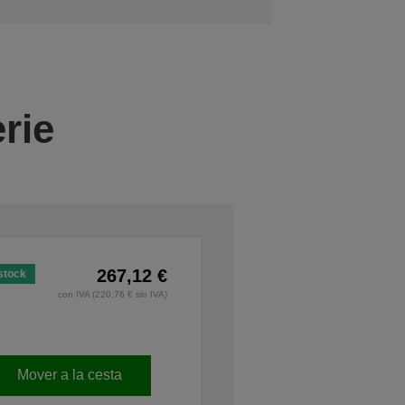
rie
267,12 €
stock
con IVA (220,76 € sin IVA)
Mover a la cesta