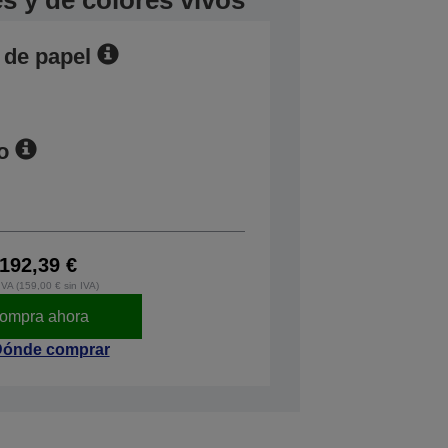
s y de colores vivos
 de papel
o
192,39 €
IVA (159,00 € sin IVA)
ompra ahora
ónde comprar