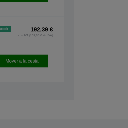
192,39 €
stock
con IVA (159,00 € sin IVA)
Mover a la cesta