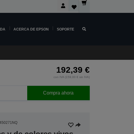
NDA
ACERCA DE EPSON
SOPORTE
192,39 €
con IVA (159,00 € sin IVA)
Compra ahora
450271NQ