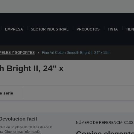
EMPRESA
SECTOR INDUSTRIAL
PRODUCTOS
TINTA
TIE
PELES Y SOPORTES
Fine Art Cotton Smooth Bright II, 24" x 15m
 Bright II, 24" x
 serie
Devolución fácil
NÚMERO DE REFERENCIA: C13S
lve en un plazo de 30 días desde la
ga.
Obtener más información