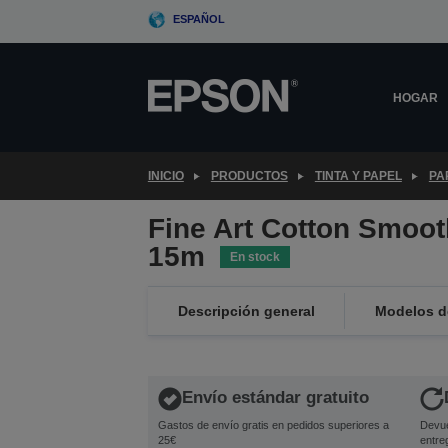
Skip
ESPAÑOL
to
main
content
HOGAR
INICIO
PRODUCTOS
TINTA Y PAPEL
PA
Fine Art Cotton Smooth
15m
En stock
Descripción general
Modelos de
Envío estándar gratuito
Gastos de envío gratis en pedidos superiores a
Devue
25€
entre