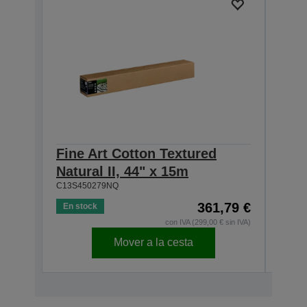
Fine Art Cotton Textured
Fine
Natural II, 44" x 15m
Natu
C13S450279NQ
C13S4
361,79 €
En stock
En s
con IVA (299,00 € sin IVA)
Mover a la cesta