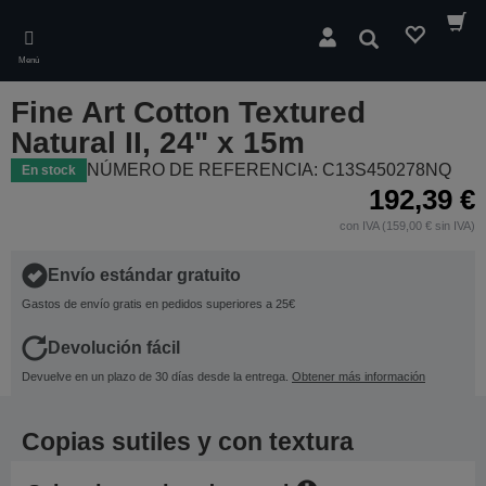
Skip
to
Buscar
main
Menú
content
Fine Art Cotton Textured
Natural II, 24" x 15m
NÚMERO DE REFERENCIA: C13S450278NQ
En stock
192,39 €
con IVA (159,00 € sin IVA)
Envío estándar gratuito
Gastos de envío gratis en pedidos superiores a 25€
Devolución fácil
Devuelve en un plazo de 30 días desde la entrega.
Obtener más información
Copias sutiles y con textura