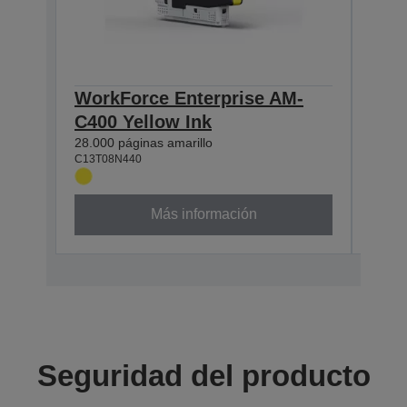
WorkForce Enterprise AM-
Wor
C400 Yellow Ink
C40
28.000 páginas amarillo
28.00
C13T08N440
C13T0
Más información
Seguridad del producto