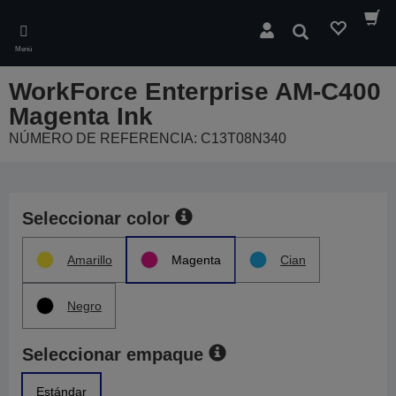
Skip
to
Buscar
main
Menú
content
WorkForce Enterprise AM-C400
Magenta Ink
NÚMERO DE REFERENCIA: C13T08N340
Seleccionar color
Amarillo
Magenta
Cian
Negro
Seleccionar empaque
Estándar