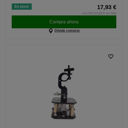
17,93 €
En stock
con IVA (14,82 € sin IVA)
Compra ahora
Dónde comprar