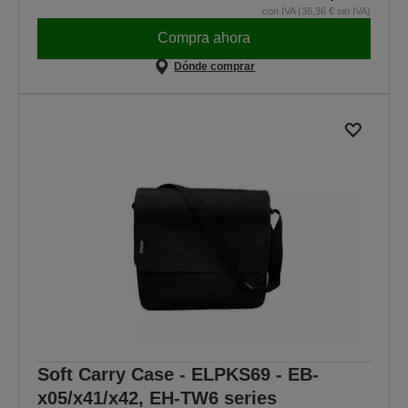
con IVA (36,36 € sin IVA)
Compra ahora
Dónde comprar
Soft Carry Case - ELPKS69 - EB-
x05/x41/x42, EH-TW6 series