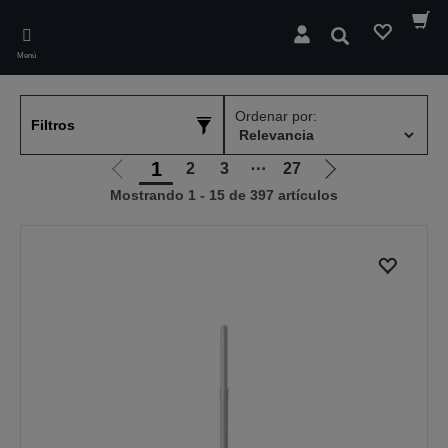
Skip
to
Buscar
main
Menú
content
Ordenar por:
Filtros
1
2
3
⋯
27
Ir
Ir
Mostrando 1 - 15 de 397 artículos
a
a
la
la
página
página
anterior
siguiente