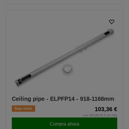
Ceiling pipe - ELPFP14 - 918-1168mm
103,36 €
Bajo stock
con IVA (85,42 € sin IVA)
Compra ahora