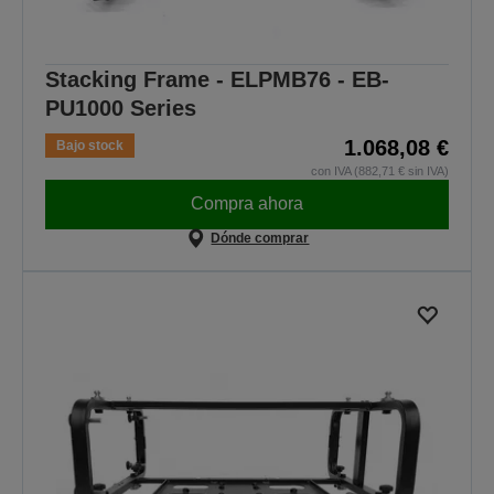
Stacking Frame - ELPMB76 - EB-
PU1000 Series
1.068,08 €
Bajo stock
con IVA (882,71 € sin IVA)
Compra ahora
Dónde comprar