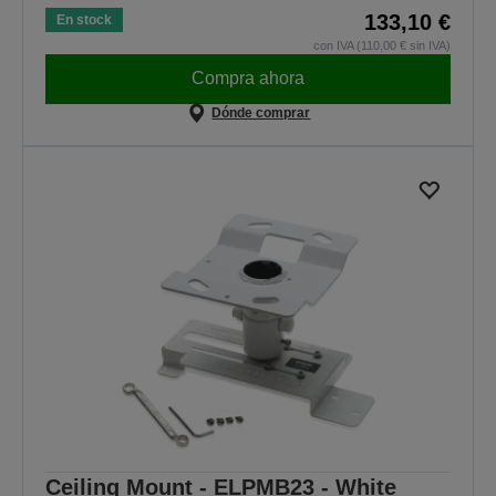
133,10 €
En stock
con IVA (110,00 € sin IVA)
Compra ahora
Dónde comprar
Ceiling Mount - ELPMB23 - White