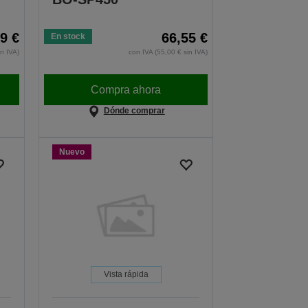
9 €
66,55 €
En stock
in IVA)
con IVA (55,00 € sin IVA)
Compra ahora
Dónde comprar
Nuevo
Vista rápida