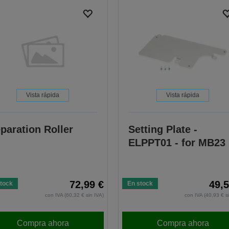
Vista rápida
Vista rápida
paration Roller
Setting Plate -
ELPPT01 - for MB23
72,99 €
49,5
tock
En stock
con IVA (60,32 € sin IVA)
con IVA (40,93 € s
Compra ahora
Compra ahora