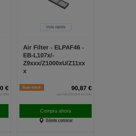
Vista rápida
Air Filter - ELPAF46 -
EB-L107x/-
Z9xxx/Z1000xU/Z11xx
x
0 €
90,87 €
Bajo stock
in IVA)
con IVA (75,10 € sin IVA)
Compra ahora
Dónde comprar