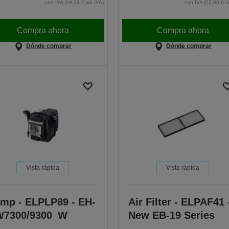
con IVA (69,24 € sin IVA)
con IVA (52,06 € s
Compra ahora
Compra ahora
Dónde comprar
Dónde comprar
Vista rápida
Vista rápida
mp - ELPLP89 - EH-
Air Filter - ELPAF41 
W7300/9300_W
New EB-19 Series