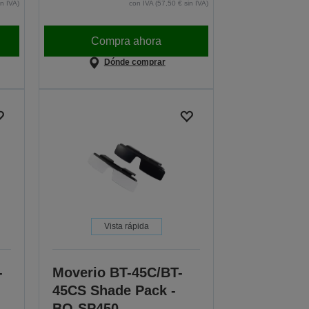
in IVA)
con IVA (57,50 € sin IVA)
Compra ahora
Dónde comprar
Vista rápida
-
Moverio BT-45C/BT-
45CS Shade Pack -
BO-SP450