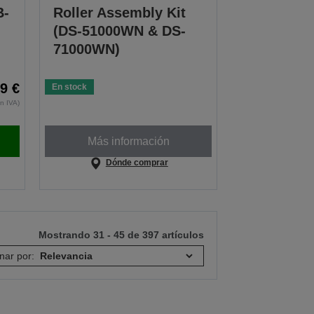
B-
Roller Assembly Kit
(DS-51000WN & DS-
71000WN)
9 €
En stock
in IVA)
Más información
Dónde comprar
Mostrando 31 - 45 de 397 artículos
nar por: