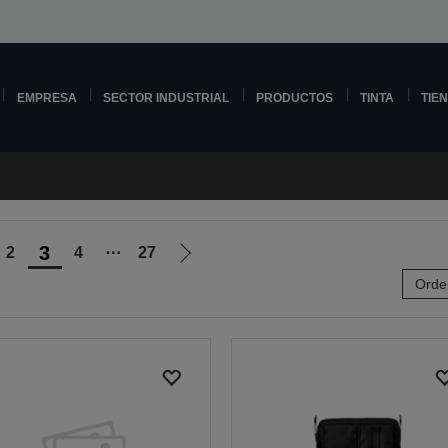
EMPRESA
SECTOR INDUSTRIAL
PRODUCTOS
TINTA
TIE
3
2
4
⋯
27
Ir
Orde
a
la
página
siguiente