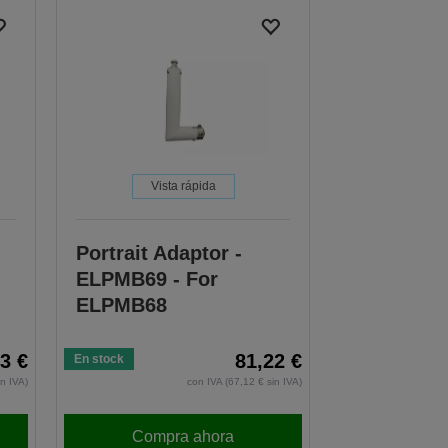
Vista rápida
Portrait Adaptor -
ELPMB69 - For
ELPMB68
3 €
81,22 €
En stock
in IVA)
con IVA (67,12 € sin IVA)
Compra ahora