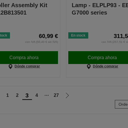
ller Assembly Kit
Lamp - ELPLP93 - E
12B813501
G7000 series
60,99 €
311,5
tock
En stock
con IVA (50,40 € sin IVA)
con IVA (257,51 € s
Compra ahora
Compra ahora
Dónde comprar
Dónde comprar
3
1
2
4
⋯
27
r
Ir
Orde
a
a
a
la
ágina
página
nterior
siguiente