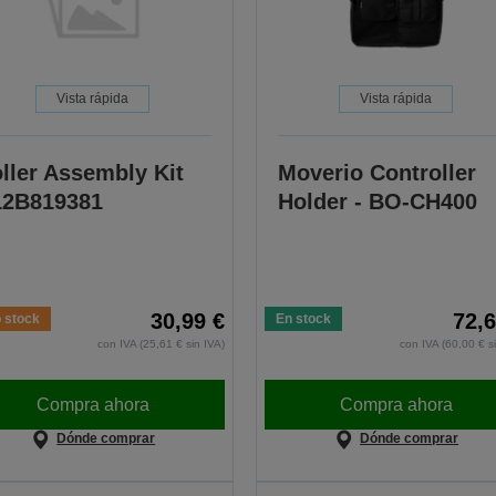
Vista rápida
Vista rápida
ller Assembly Kit
Moverio Controller
12B819381
Holder - BO-CH400
30,99 €
72,6
 stock
En stock
con IVA (25,61 € sin IVA)
con IVA (60,00 € s
Compra ahora
Compra ahora
Dónde comprar
Dónde comprar