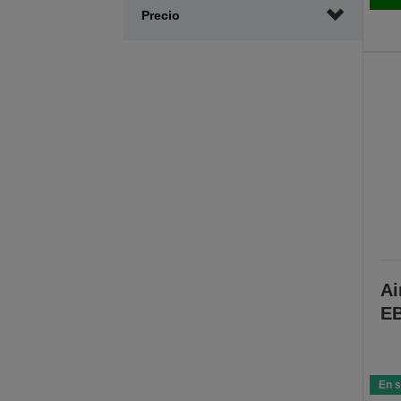
Precio
Ai
EB
En s