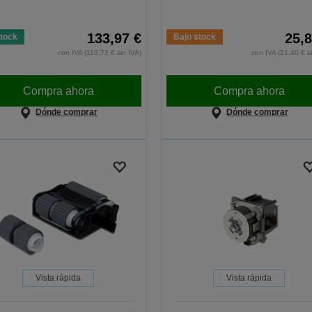
133,97 €
25,8
tock
Bajo stock
con IVA (110,72 € sin IVA)
con IVA (21,40 € s
Compra ahora
Compra ahora
Dónde comprar
Dónde comprar
Vista rápida
Vista rápida