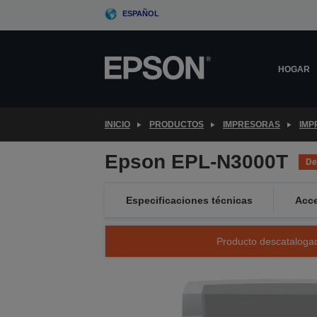
Skip
ESPAÑOL
to
main
content
HOGAR
INICIO
PRODUCTOS
IMPRESORAS
IMP
Epson EPL-N3000T
De
Especificaciones técnicas
Acce
Producto descatalogad