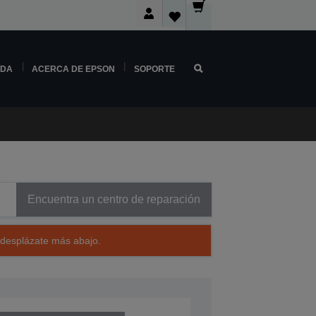
NDA
ACERCA DE EPSON
SOPORTE
Encuentra un centro de reparación
 desplázate más abajo.
554001BY