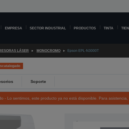
EMPRESA
SECTOR INDUSTRIAL
PRODUCTOS
TINTA
TIE
RESORAS LÁSER
MONOCROMO
Epson EPL-N3000T
scatalogado
sorios
Soporte
o - Lo sentimos, este producto ya no está disponible. Para asistencia,
NÚMERO DE REFERENCIA: C11C