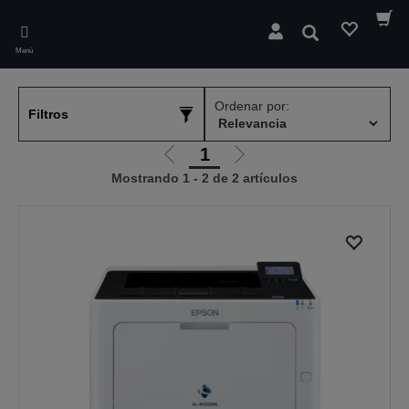
Skip
to
Buscar
main
Menú
content
Ordenar por:
Filtros
1
Ir
Ir
Mostrando 1 - 2 de 2 artículos
a
a
la
la
página
página
anterior
siguiente