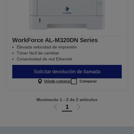
WorkForce AL-M320DN Series
Elevada velocidad de impresión
Tóner fácil de cambiar
Conectividad de red Ethernet
Solicitar devolución de llamada
Dónde comprar
Comparar
Mostrando 1 - 2 de 2 artículos
1
Ir
Ir
a
a
la
la
página
página