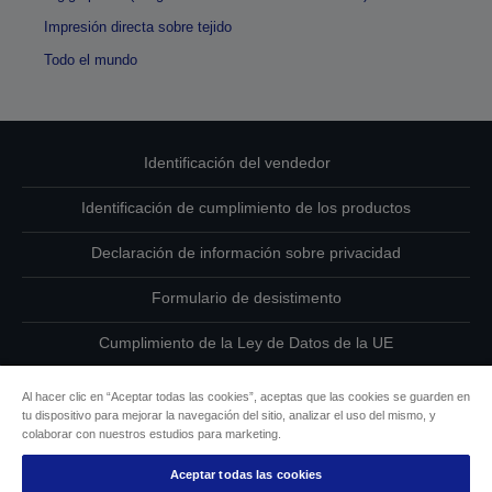
Impresión directa sobre tejido
Todo el mundo
Identificación del vendedor
Identificación de cumplimiento de los productos
Declaración de información sobre privacidad
Formulario de desistimento
Cumplimiento de la Ley de Datos de la UE
Ponte en contacto con nosotros en relación con tus datos
Al hacer clic en “Aceptar todas las cookies”, aceptas que las cookies se guarden en
tu dispositivo para mejorar la navegación del sitio, analizar el uso del mismo, y
Información sobre cookies
colaborar con nuestros estudios para marketing.
Aceptar todas las cookies
Compromiso de accesibilidad de Epson