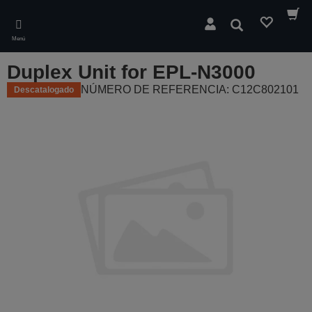
Skip
to
Buscar
main
Menú
content
Duplex Unit for EPL-N3000
NÚMERO DE REFERENCIA: C12C802101
Descatalogado