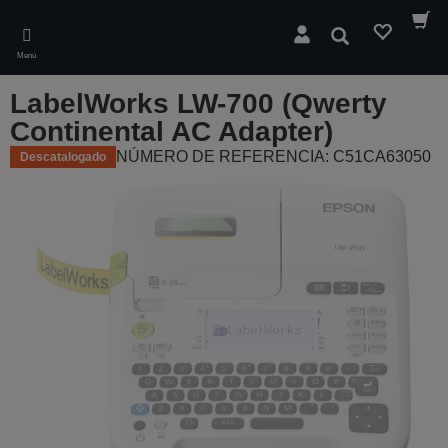
Skip
to
Buscar
main
Menú
content
LabelWorks LW-700 (Qwerty
Continental AC Adapter)
NÚMERO DE REFERENCIA: C51CA63050
Descatalogado