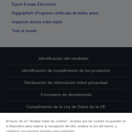
Epson Europe Electronics
Digigraphie® (Programa certificado de bellas artes)
Impresión directa sobre tejido
Todo el mundo
Identificación del vendedor
Identificación de cumplimiento de los productos
Declaración de información sobre privacidad
Formulario de desistimento
Cumplimiento de la Ley de Datos de la UE
Ponte en contacto con nosotros en relación con tus datos
Al hacer clic en “Aceptar todas las cookies”, aceptas que las cookies se guarden en
tu dispositivo para mejorar la navegación del sitio, analizar el uso del mismo, y
Información sobre cookies
colaborar con nuestros estudios para marketing.