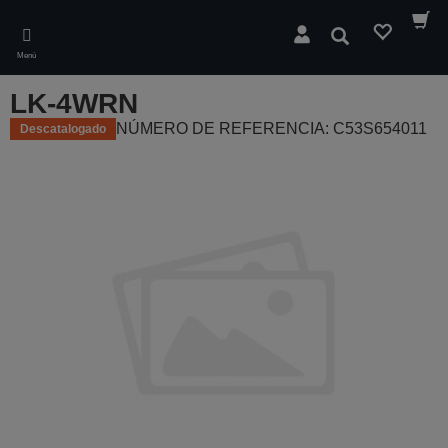
Skip
to
Buscar
main
Menú
content
LK-4WRN
NÚMERO DE REFERENCIA: C53S654011
Descatalogado