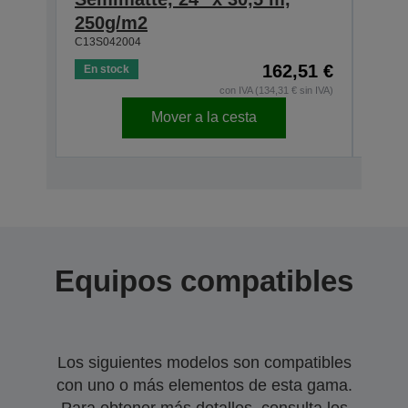
250g/m2
250
C13S042004
C13S0
162,51 €
En stock
En s
con IVA (134,31 € sin IVA)
Mover a la cesta
Equipos compatibles
Los siguientes modelos son compatibles
con uno o más elementos de esta gama.
Para obtener más detalles, consulta los