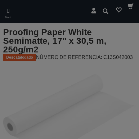
Skip
to
Buscar
main
Menú
content
Proofing Paper White
Semimatte, 17" x 30,5 m,
250g/m2
NÚMERO DE REFERENCIA: C13S042003
Descatalogado