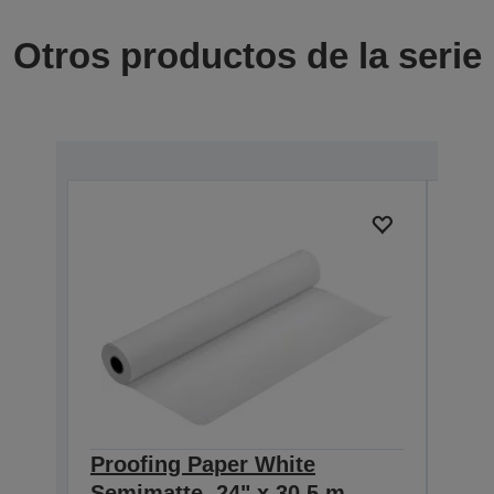
Otros productos de la serie
Proofing Paper White
Pro
Semimatte, 24" x 30,5 m,
Semi