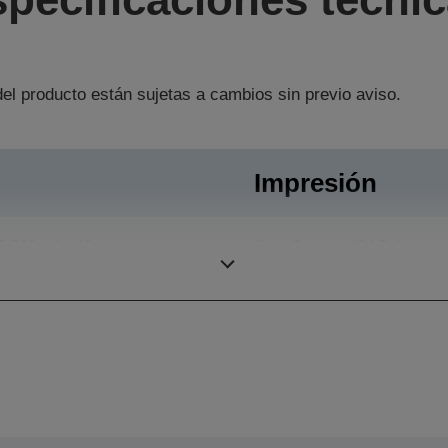
el producto están sujetas a cambios sin previo aviso.
Impresión
5.760 x 1.440 ppp
Print Speeds (CAD A1
page size)