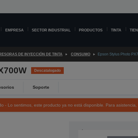
EMPRESA
SECTOR INDUSTRIAL
PRODUCTOS
TINTA
TIE
RESORAS DE INYECCIÓN DE TINTA
CONSUMO
Epson Stylus Photo P
PX700W
Descatalogado
sorios
Soporte
o - Lo sentimos, este producto ya no está disponible. Para asistencia,
NÚMERO DE REFERENCIA: C11C