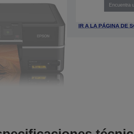
Encuentra u
IR A LA PÁGINA DE
pecificaciones técni