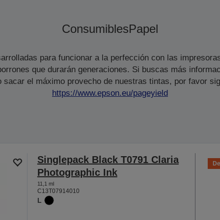
Consumibles
Papel
arrolladas para funcionar a la perfección con las impresora
s borrones que durarán generaciones. Si buscas más informac
 sacar el máximo provecho de nuestras tintas, por favor sig
https://www.epson.eu/pageyield
Singlepack Black T0791 Claria
De
Photographic Ink
11,1 ml
C13T07914010
L