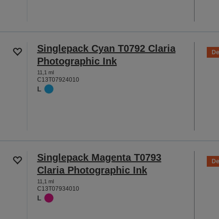
Singlepack Cyan T0792 Claria
De
Photographic Ink
11,1 ml
C13T07924010
L
Singlepack Magenta T0793
De
Claria Photographic Ink
11,1 ml
C13T07934010
L