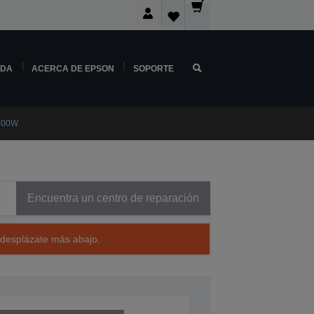
NDA
ACERCA DE EPSON
SOPORTE
X700W
Encuentra un centro de reparación
 desplázate más abajo.
A30302