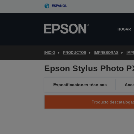
Skip
ESPAÑOL
to
main
content
HOGAR
INICIO
PRODUCTOS
IMPRESORAS
IMP
Epson Stylus Photo 
Especificaciones técnicas
Acce
Producto descatalogad