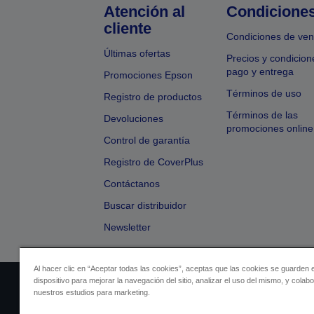
Atención al
Condicione
cliente
Condiciones de ven
Últimas ofertas
Precios y condicion
pago y entrega
Promociones Epson
Términos de uso
Registro de productos
Términos de las
Devoluciones
promociones online
Control de garantía
Registro de CoverPlus
Contáctanos
Buscar distribuidor
Newsletter
Al hacer clic en “Aceptar todas las cookies”, aceptas que las cookies se guarden 
dispositivo para mejorar la navegación del sitio, analizar el uso del mismo, y colab
Identificación del vendedor
Identificación
nuestros estudios para marketing.
Cumplimiento de la Ley de Dato