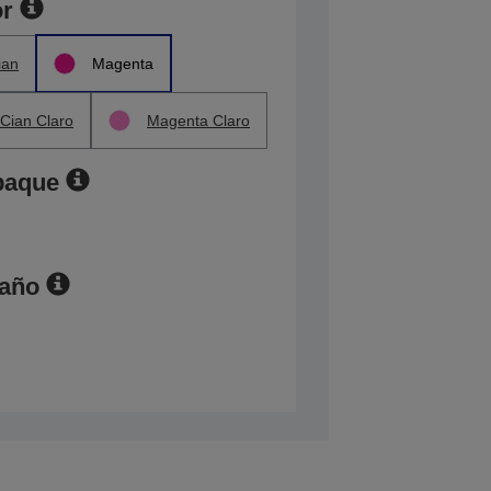
or
ian
Magenta
Cian Claro
Magenta Claro
paque
maño