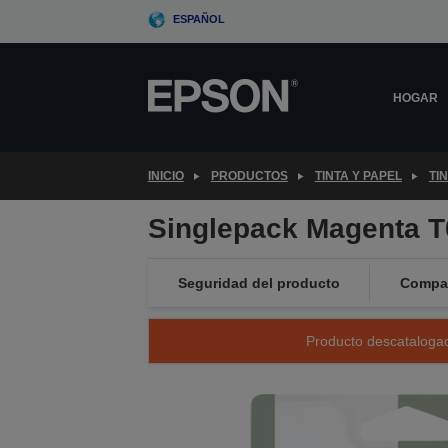
Skip
ESPAÑOL
to
main
content
HOGAR
INICIO
PRODUCTOS
TINTA Y PAPEL
TI
Singlepack Magenta T0
Seguridad del producto
Compat
Producto descatalogad