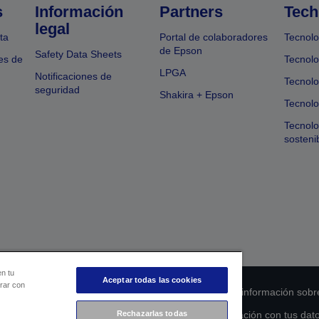
s
Información
Partners
Tech
legal
ta
Portal de colaboradores
Tecnolo
de Epson
Safety Data Sheets
es de
Tecnolo
LPGA
Notificaciones de
Tecnolo
seguridad
Shakira + Epson
Tecnolo
Tecnol
sosteni
en tu
Aceptar todas las cookies
orar con
 de cumplimiento de los productos
Declaración de información sobr
s de la UE
Ponte en contacto con nosotros en relación con tus dat
Rechazarlas todas