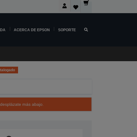
NDA
ACERCA DE EPSON
SOPORTE
talogado
 desplázate más abajo.
07934010