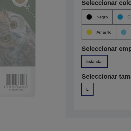
Seleccionar col
Negro
C
Amarillo
Seleccionar em
Estándar
Seleccionar ta
L