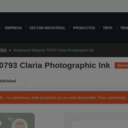
EMPRESA
SECTOR INDUSTRIAL
PRODUCTOS
TINTA
TIE
NTAS
Singlepack Magenta T0793 Claria Photographic Ink
793 Claria Photographic Ink
Desca
ibilidad
o - Lo sentimos, este producto ya no está disponible. Para asistencia,
NÚMERO DE REFERENCIA: C13T