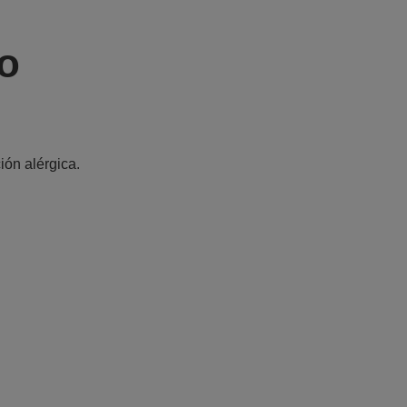
o
ón alérgica.