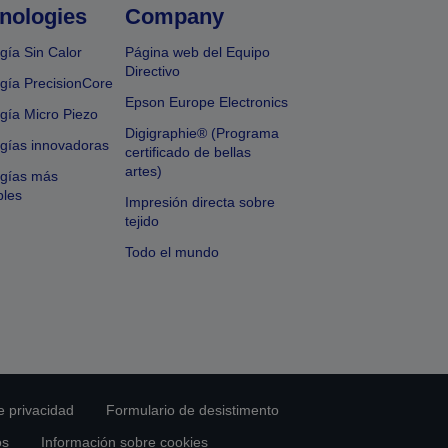
nologies
Company
gía Sin Calor
Página web del Equipo
Directivo
gía PrecisionCore
Epson Europe Electronics
gía Micro Piezo
Digigraphie® (Programa
gías innovadoras
certificado de bellas
artes)
ogías más
bles
Impresión directa sobre
tejido
Todo el mundo
e privacidad
Formulario de desistimento
os
Información sobre cookies