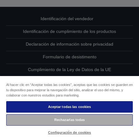
Identificación del vendedor
Identificación de cumplimiento de los productos
Declaración de información sobre privacidad
Formulario de desistimento
Cumplimiento de la Ley de Datos de la UE
Ponte en contacto con nosotros en relación con tus datos
Al hacer clic en “Aceptar todas las cookies”, aceptas que las cookies se guarden en
tu dispositivo para mejorar la navegación del sitio, analizar el uso del mismo, y
Información sobre cookies
colaborar con nuestros estudios para marketing.
Aceptar todas las cookies
Compromiso de accesibilidad de Epson
Rechazarlas todas
Copyright © 2026 Seiko Epson
Configuración de cookies