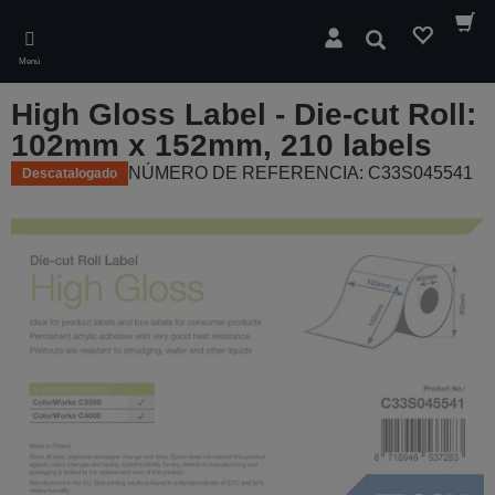
Skip
to
Buscar
main
Menú
content
High Gloss Label - Die-cut Roll:
102mm x 152mm, 210 labels
NÚMERO DE REFERENCIA: C33S045541
Descatalogado