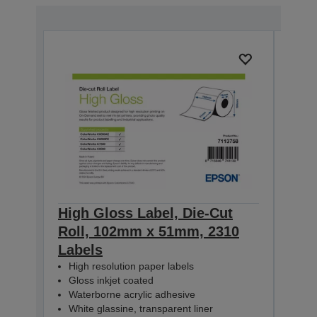
High Gloss Label, Die-Cut
High
Roll, 102mm x 51mm, 2310
Rol
Labels
Lab
High resolution paper labels
Hig
Gloss inkjet coated
Glo
Waterborne acrylic adhesive
Wat
White glassine, transparent liner
Whit