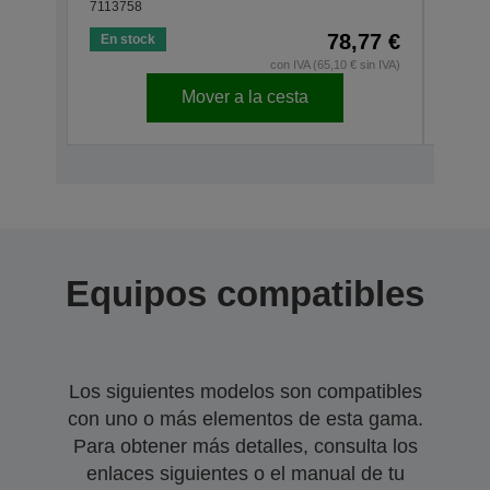
7113758
71137
78,77 €
En stock
En s
con IVA (65,10 € sin IVA)
Mover a la cesta
Equipos compatibles
Los siguientes modelos son compatibles
con uno o más elementos de esta gama.
Para obtener más detalles, consulta los
enlaces siguientes o el manual de tu