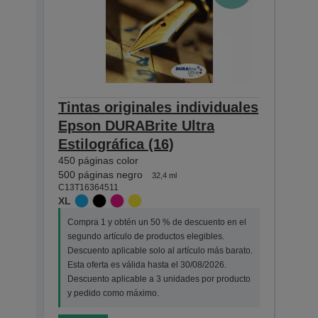
Tintas originales individuales
Tint
Epson DURABrite Ultra
Eps
Estilográfica (16)
Esti
450 páginas color
165 pá
500 páginas negro
175 p
32,4 ml
C13T16364511
C13T1
XL
STAN
Compra 1 y obtén un 50 % de descuento en el
Comp
segundo artículo de productos elegibles.
segu
Descuento aplicable solo al artículo más barato.
Desc
Esta oferta es válida hasta el 30/08/2026.
Esta 
Descuento aplicable a 3 unidades por producto
Desc
y pedido como máximo.
y pe