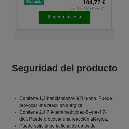
104,77 €
En stock
En s
con IVA (86,59 € sin IVA)
Mover a la cesta
Seguridad del producto
Contiene 1,2-bencisotiazol-3(2H)-ona. Puede
provocar una reacción alérgica.
Contiene 2,4,7,9-tetramethyldec-5-yne-4,7-
diol. Puede provocar una reacción alérgica.
Puede solicitarse la ficha de datos de