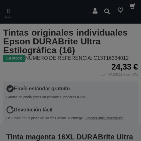
Skip
to
Buscar
main
Menú
content
Tintas originales individuales
Epson DURABrite Ultra
Estilográfica (16)
NÚMERO DE REFERENCIA: C13T16334012
En stock
24,33 €
con IVA (20,11 € sin IVA)
Envío estándar gratuito
Gastos de envío gratis en pedidos superiores a 25€
Devolución fácil
Devuelve en un plazo de 30 días desde la entrega.
Obtener más información
Tinta magenta 16XL DURABrite Ultra