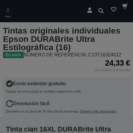
Skip
to
Buscar
main
Menú
content
Tintas originales individuales
Epson DURABrite Ultra
Estilográfica (16)
NÚMERO DE REFERENCIA: C13T16324012
En stock
24,33 €
con IVA (20,11 € sin IVA)
Envío estándar gratuito
Gastos de envío gratis en pedidos superiores a 25€
Devolución fácil
Devuelve en un plazo de 30 días desde la entrega.
Obtener más información
Tinta cian 16XL DURABrite Ultra