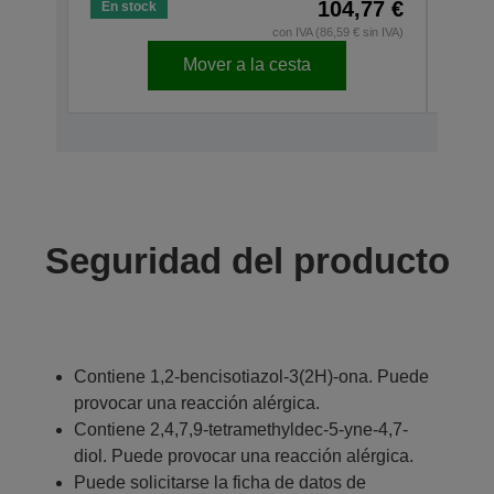
104,77 €
En stock
En s
con IVA (86,59 € sin IVA)
Mover a la cesta
Seguridad del producto
Contiene 1,2-bencisotiazol-3(2H)-ona. Puede
provocar una reacción alérgica.
Contiene 2,4,7,9-tetramethyldec-5-yne-4,7-
diol. Puede provocar una reacción alérgica.
Puede solicitarse la ficha de datos de