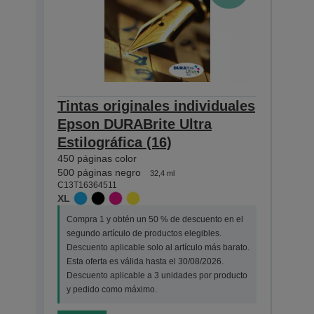
Tintas originales individuales
Tint
Epson DURABrite Ultra
Eps
Estilográfica (16)
Esti
450 páginas color
165 pá
500 páginas negro
175 p
32,4 ml
C13T16364511
C13T1
XL
STAN
Compra 1 y obtén un 50 % de descuento en el
Comp
segundo artículo de productos elegibles.
segu
Descuento aplicable solo al artículo más barato.
Desc
Esta oferta es válida hasta el 30/08/2026.
Esta 
Descuento aplicable a 3 unidades por producto
Desc
y pedido como máximo.
y pe