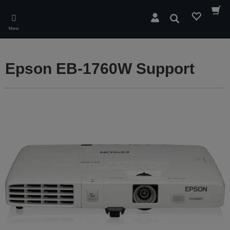
Skip
to
Buscar
main
Menú
content
Epson EB-1760W Support