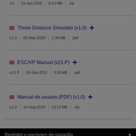
v.U
03-Jun-2026
6.12 MB
.zip
Throw Distance Simulator (v1.0)
v.1.0
05-May-2020
2.39 MB
.pdf
ESC/VP Manual (v21.P)
v.21.P
29-Sep-2011
0.30 MB
.pdf
Manual de usuario (PDF) (v1.0)
v.1.0
24-Aug-2010
13.12 MB
.zip
Registro y opciones de garantía