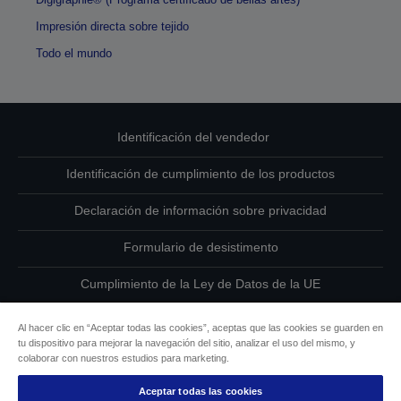
Impresión directa sobre tejido
Todo el mundo
Identificación del vendedor
Identificación de cumplimiento de los productos
Declaración de información sobre privacidad
Formulario de desistimento
Cumplimiento de la Ley de Datos de la UE
Ponte en contacto con nosotros en relación con tus datos
Al hacer clic en “Aceptar todas las cookies”, aceptas que las cookies se guarden en
tu dispositivo para mejorar la navegación del sitio, analizar el uso del mismo, y
Información sobre cookies
colaborar con nuestros estudios para marketing.
Aceptar todas las cookies
Compromiso de accesibilidad de Epson