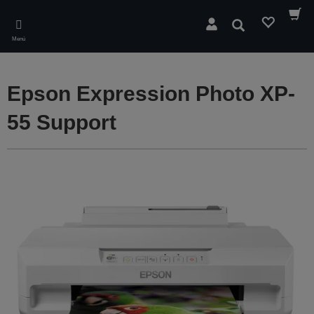
Skip
to
Buscar
main
Menú
content
Epson Expression Photo XP-
55 Support