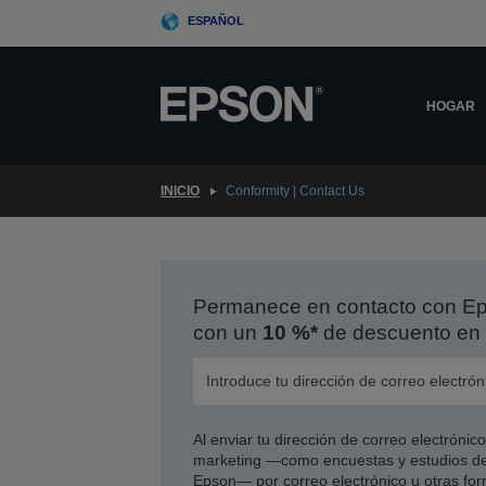
Skip
ESPAÑOL
to
main
content
HOGAR
INICIO
Conformity | Contact Us
Permanece en contacto con Eps
con un
10 %*
de descuento en 
Al enviar tu dirección de correo electróni
marketing —como encuestas y estudios de
Epson— por correo electrónico u otras form