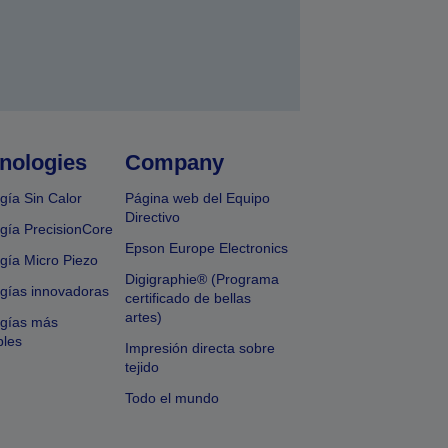
nologies
Company
gía Sin Calor
Página web del Equipo
Directivo
gía PrecisionCore
Epson Europe Electronics
gía Micro Piezo
Digigraphie® (Programa
gías innovadoras
certificado de bellas
artes)
ogías más
bles
Impresión directa sobre
tejido
Todo el mundo