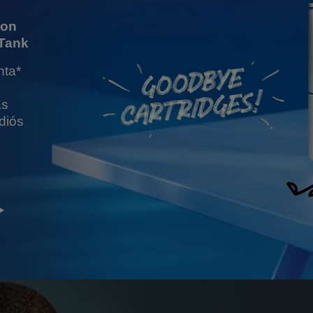
con
oTank
nta*
ás
Adiós