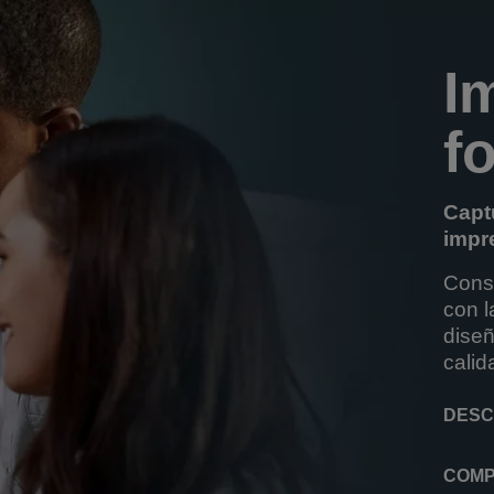
I
f
Capt
impr
Cons
con l
diseñ
calid
DESC
COMP