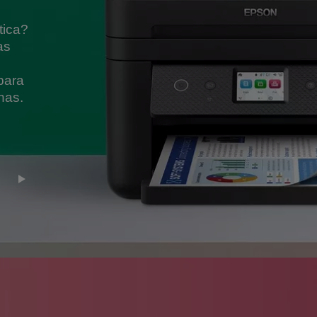
tica?
as
para
nas.