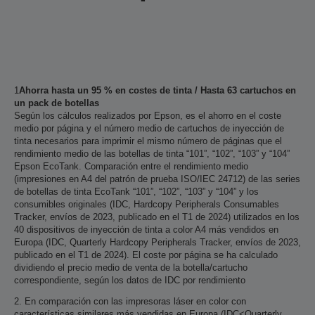
1
Ahorra hasta un 95 % en costes de tinta / Hasta 63 cartuchos en
un pack de botellas
Según los cálculos realizados por Epson, es el ahorro en el coste
medio por página y el número medio de cartuchos de inyección de
tinta necesarios para imprimir el mismo número de páginas que el
rendimiento medio de las botellas de tinta “101”, “102”, “103” y “104”
Epson EcoTank. Comparación entre el rendimiento medio
(impresiones en A4 del patrón de prueba ISO/IEC 24712) de las series
de botellas de tinta EcoTank “101”, “102”, “103” y “104” y los
consumibles originales (IDC, Hardcopy Peripherals Consumables
Tracker, envíos de 2023, publicado en el T1 de 2024) utilizados en los
40 dispositivos de inyección de tinta a color A4 más vendidos en
Europa (IDC, Quarterly Hardcopy Peripherals Tracker, envíos de 2023,
publicado en el T1 de 2024). El coste por página se ha calculado
dividiendo el precio medio de venta de la botella/cartucho
correspondiente, según los datos de IDC por rendimiento
2. En comparación con las impresoras láser en color con
características similares más vendidas en Europa (IDC<Quarterly