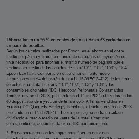
1
Ahorra hasta un 95 % en costes de tinta / Hasta 63 cartuchos en
un pack de botellas
Según los cálculos realizados por Epson, es el ahorro en el coste
medio por página y el número medio de cartuchos de inyección de
tinta necesarios para imprimir el mismo número de páginas que el
rendimiento medio de las botellas de tinta “101”, “102”, “103” y “104”
Epson EcoTank. Comparación entre el rendimiento medio
(impresiones en A4 del patrón de prueba ISO/IEC 24712) de las series
de botellas de tinta EcoTank “101”, “102”, “103” y “104” y los
consumibles originales (IDC, Hardcopy Peripherals Consumables
Tracker, envíos de 2023, publicado en el T1 de 2024) utilizados en los
40 dispositivos de inyección de tinta a color A4 más vendidos en
Europa (IDC, Quarterly Hardcopy Peripherals Tracker, envíos de 2023,
publicado en el T1 de 2024). El coste por página se ha calculado
dividiendo el precio medio de venta de la botella/cartucho
correspondiente, según los datos de IDC por rendimiento
2. En comparación con las impresoras láser en color con
características similares más vendidas en Europa (IDC<Quarterly