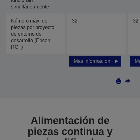
funcionan
simultáneamente
Número máx. de
32
32
piezas por proyecto
de entorno de
desarrollo (Epson
RC+)
Más información
Má
Alimentación de
piezas continua y