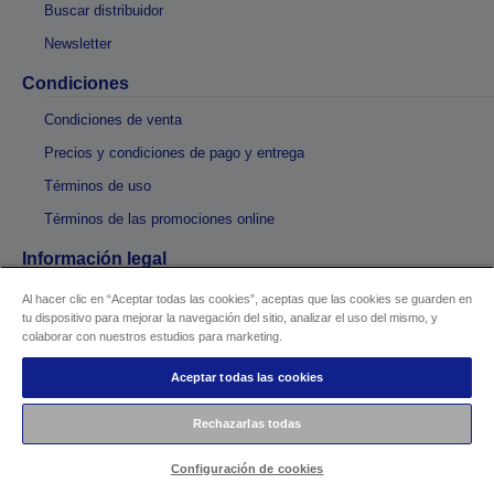
Buscar distribuidor
Newsletter
Condiciones
Condiciones de venta
Precios y condiciones de pago y entrega
Términos de uso
Términos de las promociones online
Información legal
Safety Data Sheets
Al hacer clic en “Aceptar todas las cookies”, aceptas que las cookies se guarden en
tu dispositivo para mejorar la navegación del sitio, analizar el uso del mismo, y
Notificaciones de seguridad
colaborar con nuestros estudios para marketing.
Partners
Aceptar todas las cookies
Portal de colaboradores de Epson
Rechazarlas todas
LPGA
Configuración de cookies
Shakira + Epson