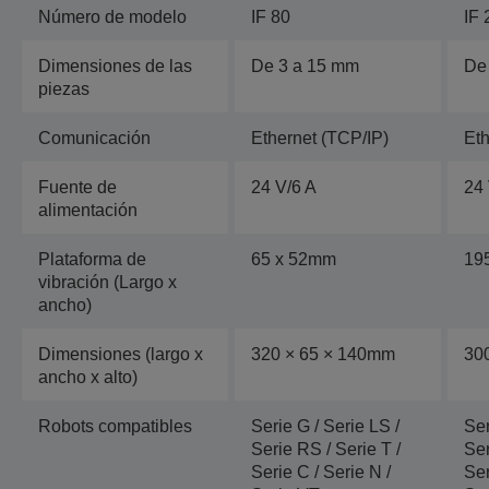
Número de modelo
IF 80
IF 
Dimensiones de las
De 3 a 15 mm
De
piezas
Comunicación
Ethernet (TCP/IP)
Eth
Fuente de
24 V/6 A
24 
alimentación
Plataforma de
65 x 52mm
19
vibración (Largo x
ancho)
Dimensiones (largo x
320 × 65 × 140mm
30
ancho x alto)
Robots compatibles
Serie G / Serie LS /
Ser
Serie RS / Serie T /
Ser
Serie C / Serie N /
Ser