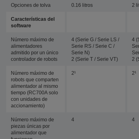
Opciones de tolva
0.16 litros
2 li
Características del
software
Número máximo de
4 (Serie G / Serie LS /
4 (
alimentadores
Serie RS / Serie C /
Ser
admitido por un único
Serie N)
Ser
controlador de robots
2 (Serie T / Serie VT)
2 (
Número máximo de
2¹
2¹
robots que comparten
alimentador al mismo
tiempo (RC700A solo
con unidades de
accionamiento)
Número máximo de
4
4
piezas únicas por
alimentador que