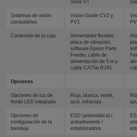
Serie VT
Se
Sistemas de visión
Vision Guide CV2 y
Vi
compatibles
PV1
PV
Contenido de la caja
Alimentador flexible,
Ali
placa de vibración,
pla
software Epson Parts
sof
Feeder, cable de
Fee
alimentación de 5 m y
ali
cable CAT5e RJ45
ca
Opciones
Opciones de luz de
Roja, blanca, verde,
Roj
fondo LED integrada
azul, infrarroja
azu
Opciones de
ESD (antiestática) /
ESD
configuración de la
antiadherente /
ant
bandeja
estabilizadora
est