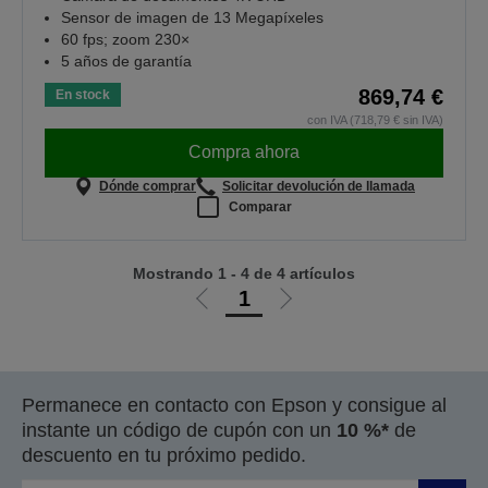
Sensor de imagen de 13 Megapíxeles
60 fps; zoom 230×
5 años de garantía
869,74 €
En stock
con IVA (718,79 € sin IVA)
Compra ahora
Dónde comprar
Solicitar devolución de llamada
Comparar
Mostrando 1 - 4 de 4 artículos
1
Ir
Ir
a
a
la
la
página
página
Permanece en contacto con Epson y consigue al
anterior
siguiente
instante un código de cupón con un
10 %*
de
descuento en tu próximo pedido.