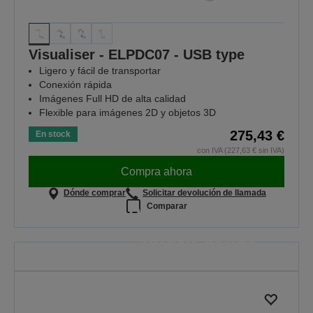
Visualiser - ELPDC07 - USB type
Ligero y fácil de transportar
Conexión rápida
Imágenes Full HD de alta calidad
Flexible para imágenes 2D y objetos 3D
275,43 €
En stock
con IVA (227,63 € sin IVA)
Compra ahora
Dónde comprar
Solicitar devolución de llamada
Comparar
Proyectores que
rinden donde
más se necesita
Porque cada lección importa
MÁS INFORMACIÓN