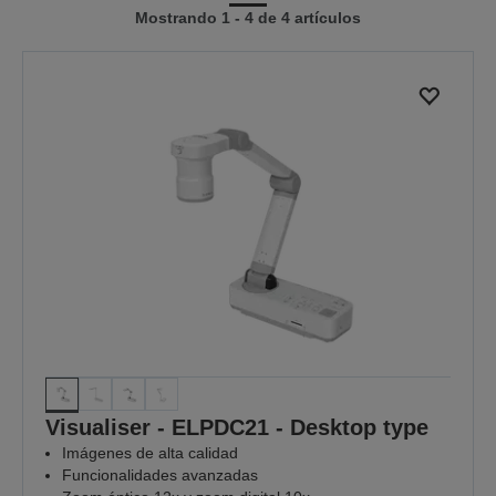
Mostrando 1 - 4 de 4 artículos
a
a
la
la
página
página
anterior
siguiente
Visualiser - ELPDC21 - Desktop type
Imágenes de alta calidad
Funcionalidades avanzadas