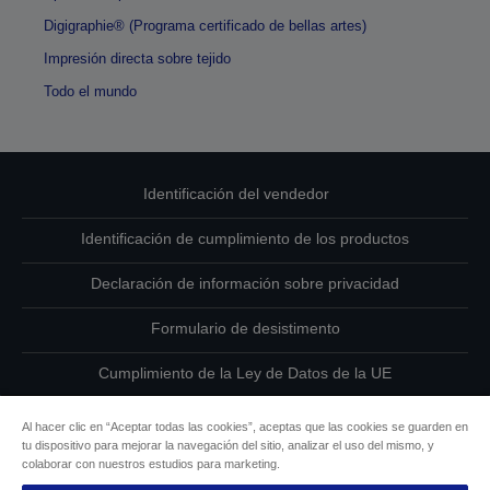
Digigraphie® (Programa certificado de bellas artes)
Impresión directa sobre tejido
Todo el mundo
Identificación del vendedor
Identificación de cumplimiento de los productos
Declaración de información sobre privacidad
Formulario de desistimento
Cumplimiento de la Ley de Datos de la UE
Ponte en contacto con nosotros en relación con tus datos
Al hacer clic en “Aceptar todas las cookies”, aceptas que las cookies se guarden en
tu dispositivo para mejorar la navegación del sitio, analizar el uso del mismo, y
Información sobre cookies
colaborar con nuestros estudios para marketing.