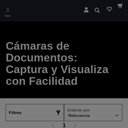
Skip
to
Buscar
main
Menú
content
Cámaras de
Documentos:
Captura y Visualiza
con Facilidad
Ordenar por:
Filtros
1
Ir
Ir