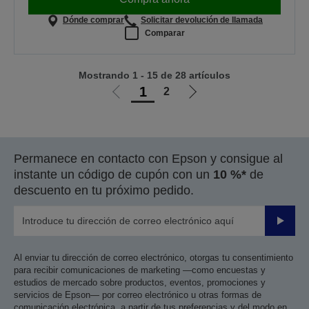
Dónde comprar
Solicitar devolución de llamada
Comparar
Mostrando 1 - 15 de 28 artículos
1
2
Ir
Ir
a
a
la
la
página
página
Permanece en contacto con Epson y consigue al
anterior
siguiente
instante un código de cupón con un
10 %*
de
descuento en tu próximo pedido.
Enviar
Al enviar tu dirección de correo electrónico, otorgas tu consentimiento
para recibir comunicaciones de marketing —como encuestas y
estudios de mercado sobre productos, eventos, promociones y
servicios de Epson— por correo electrónico u otras formas de
comunicación electrónica, a partir de tus preferencias y del modo en