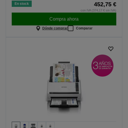
452,75 €
En stock
con IVA (374,17 € sin IVA)
Compra ahora
Dónde comprar
Comparar