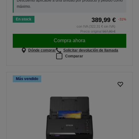
Descuento aplicable a una unidad por producto y pedido como
máximo.
389,99 €
En stock
-31%
con IVA (322,31 € sin IVA)
Precio original
567,90 €
Compra ahora
Dónde comprar
Solicitar devolución de llamada
Comparar
Más vendido