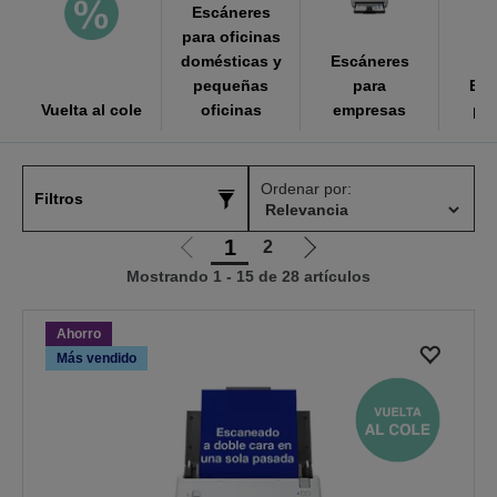
Escáneres
para oficinas
domésticas y
Escáneres
pequeñas
para
Esc
Vuelta al cole
oficinas
empresas
por
Ordenar por:
Filtros
1
2
Ir
Ir
Mostrando 1 - 15 de 28 artículos
a
a
la
la
página
página
Ahorro
anterior
siguiente
Más vendido