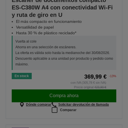
ES-C380W A4 con conectividad Wi-Fi
y ruta de giro en U
El más compacto en funcionamiento
Versatilidad de papel
Hasta 30 % de plástico reciclado*
Vuelta al cole
Ahorra en una selección de escáneres.
La oferta es válida solo hasta la medianoche del 30/08/2026.
Descuento aplicable a una unidad por producto y pedido como
máximo.
369,99 €
En stock
-13%
con IVA (305,78 € sin IVA)
Precio original
423,90 €
Compra ahora
Dónde comprar
Solicitar devolución de llamada
Comparar