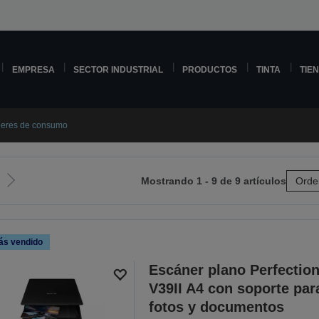
EMPRESA
SECTOR INDUSTRIAL
PRODUCTOS
TINTA
TIE
eres de consumo
Mostrando 1 - 9 de 9 artículos
Orde
Ir
a
la
página
ás vendido
siguiente
Escáner plano Perfectio
V39II A4 con soporte par
fotos y documentos