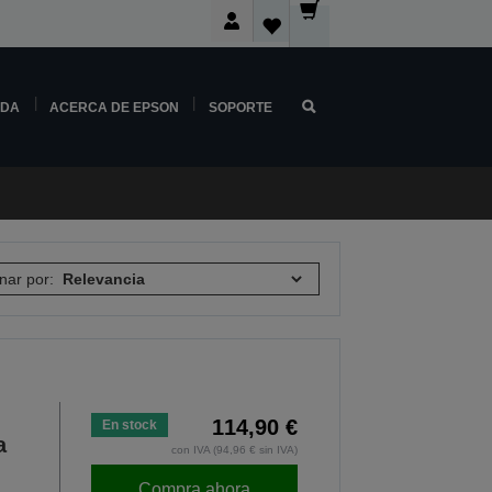
NDA
ACERCA DE EPSON
SOPORTE
nar por:
n
114,90 €
En stock
a
con IVA (94,96 € sin IVA)
Compra ahora