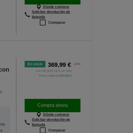
Dónde comprar
Solicitar devolución de
llamada
Comparar
369,99 €
En stock
-13%
con
con IVA (305,78 € sin IVA)
Precio original
423,90 €
o
Compra ahora
Dónde comprar
Solicitar devolución de
oche
llamada
Comparar
na