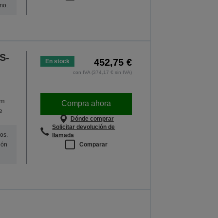
mo.
S-
452,75 €
En stock
con IVA (374,17 € sin IVA)
pm
Compra ahora
e
Dónde comprar
Solicitar devolución de
os.
llamada
Comparar
ión