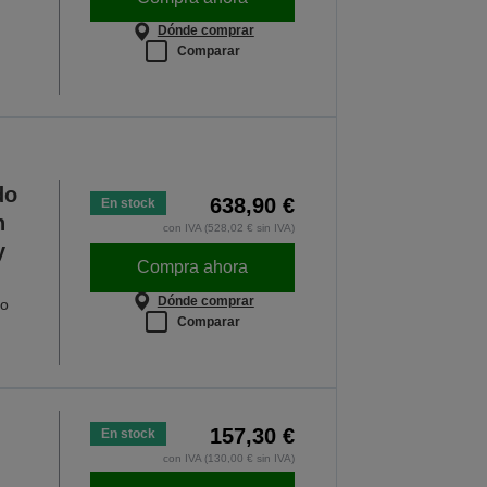
Dónde comprar
Comparar
do
638,90 €
En stock
n
con IVA (528,02 € sin IVA)
y
Compra ahora
Dónde comprar
co
Comparar
157,30 €
En stock
con IVA (130,00 € sin IVA)