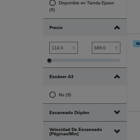
Disponible en Tienda Epson
(9)
Precio
M
Rango mínimo de precio
Rango máximo de precio
€
€
Ajustar
Ajustar
el
el
Escáner A3
rango
rango
mínimo
máximo
de
de
No (9)
precio
precio
Escaneado Dúplex
Velocidad De Escaneado
(páginas/min)