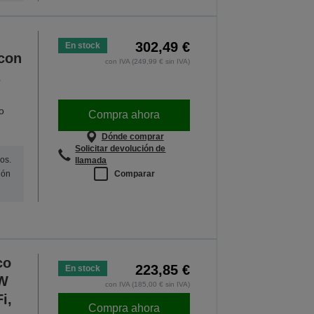
302,49 €
En stock
con
con IVA (249,99 € sin IVA)
o
Compra ahora
Dónde comprar
Solicitar devolución de
os.
llamada
Comparar
ión
co
223,85 €
En stock
0W
con IVA (185,00 € sin IVA)
i,
Compra ahora