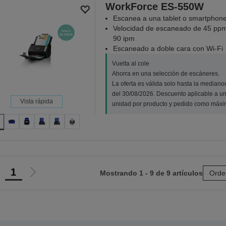
WorkForce ES-550W
Escanea a una tablet o smartphon
Velocidad de escaneado de 45 ppm
90 ipm
Escaneado a doble cara con Wi-Fi
Vuelta al cole
Ahorra en una selección de escáneres.
La oferta es válida solo hasta la median
del 30/08/2026. Descuento aplicable a u
Vista rápida
unidad por producto y pedido como máxi
1
Mostrando 1 - 9 de 9 artículos
Orde
r
Ir
a
a
a
la
ágina
página
nterior
siguiente