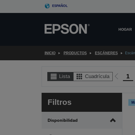
Skip
ESPAÑOL
to
main
content
HOGAR
INICIO
PRODUCTOS
ESCÁNERES
Escán
1
Lista
Cuadrícula
Ir
a
la
Filtros
página
M
anterior
Disponibilidad