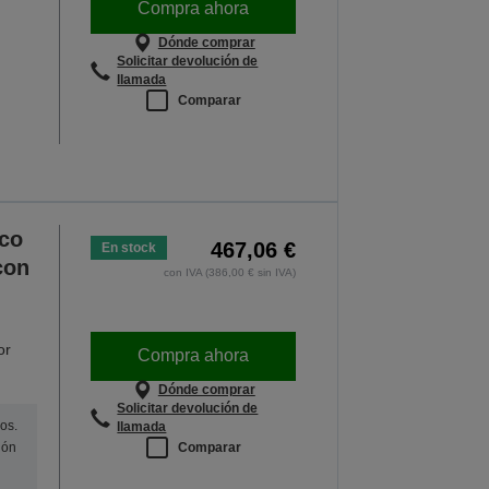
Compra ahora
Dónde comprar
Solicitar devolución de
llamada
Comparar
co
467,06 €
En stock
con
con IVA (386,00 € sin IVA)
or
Compra ahora
Dónde comprar
Solicitar devolución de
os.
llamada
Comparar
ión