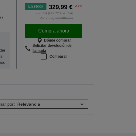
329,99 €
En stock
-17%
e
con IVA (272,72 € sin IVA)
 /
Precio original
399,29 €
Compra ahora
Dónde comprar
Solicitar devolución de
oche
llamada
Comparar
na
mo.
nar por: