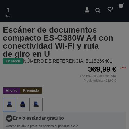
Skip
to
Buscar
main
Menú
content
Escáner de documentos
compacto ES-C380W A4 con
conectividad Wi-Fi y ruta
de giro en U
NÚMERO DE REFERENCIA: B11B269401
En stock
369,99 €
-13%
con IVA (305,78 € sin IVA)
Precio original
423,90 €
Ahorro
Premiado
Envío estándar gratuito
Gastos de envío gratis en pedidos superiores a 25€