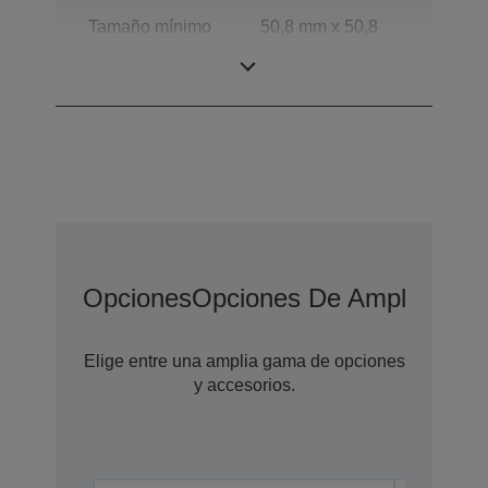
Tamaño mínimo
50,8 mm x 50,8
de documento
mm (horizontal ×
para ADF
vertical)
Opciones
Opciones De Ampliación 
Elige entre una amplia gama de opciones
y accesorios.