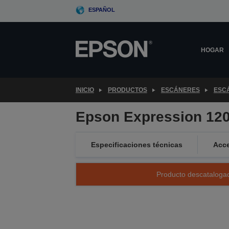
Skip
ESPAÑOL
to
main
content
HOGAR
INICIO
PRODUCTOS
ESCÁNERES
ESC
Epson Expression 12
Especificaciones técnicas
Acce
Producto descatalogad