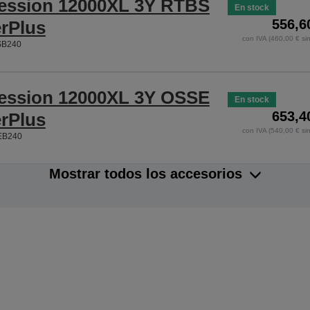
ession 12000XL 3Y RTBS
En stock
556,6
rPlus
con IVA (460,00 € sin
SB240
ession 12000XL 3Y OSSE
En stock
653,4
rPlus
con IVA (540,00 € sin
EB240
Mostrar todos los accesorios