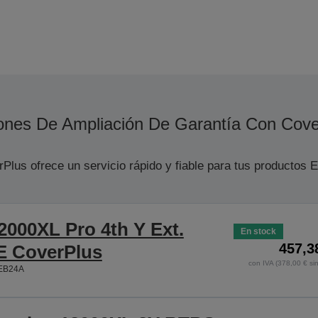
ones De Ampliación De Garantía Con Cove
Plus ofrece un servicio rápido y fiable para tus productos 
2000XL Pro 4th Y Ext.
En stock
457,3
 CoverPlus
con IVA (378,00 € sin
EB24A