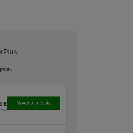
rPlus
Epson.
Mover a la cesta
8 €
 IVA)