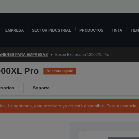
EMPRESA
SECTOR INDUSTRIAL
PRODUCTOS
TINTA
TIE
ÁNERES PARA EMPRESAS
Epson Expression 12000XL Pro
000XL Pro
Descatalogado
sorios
Soporte
o - Lo sentimos, este producto ya no está disponible. Para asistencia,
NÚMERO DE REFERENCIA: B11B