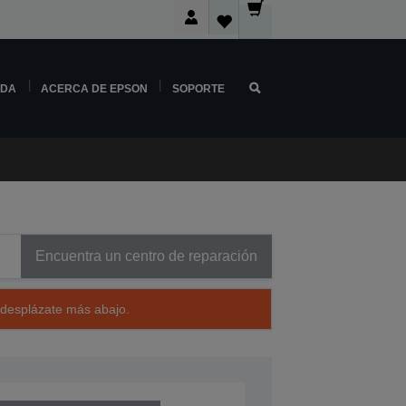
NDA
ACERCA DE EPSON
SOPORTE
Encuentra un centro de reparación
 desplázate más abajo.
240401BT