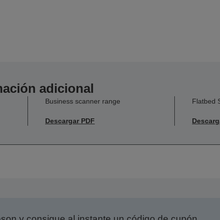
ación adicional
Business scanner range
Flatbed
Descargar PDF
Descarg
on y consigue al instante un código de cupón