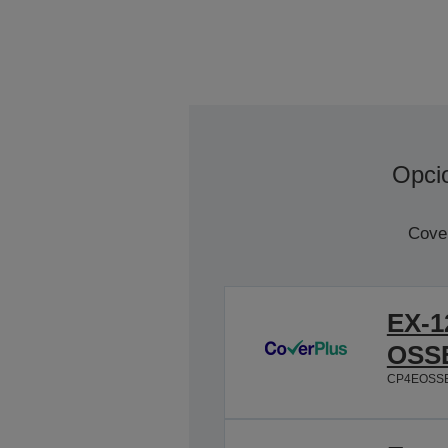
Opci
Cover
EX-1
OSSE
CP4EOSS