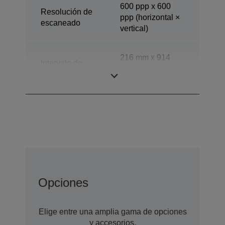
600 ppp x 600
Resolución de
ppp (horizontal ×
escaneado
vertical)
216 mm x 914
Intervalo de
mm (horizontal ×
escaneado
vertical)
Opciones
Elige entre una amplia gama de opciones
y accesorios.