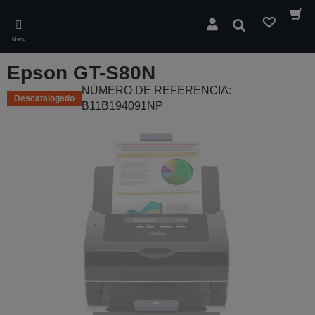
Skip
to
Buscar
main
Menú
content
Epson GT-S80N
NÚMERO DE REFERENCIA:
Descatalogado
B11B194091NP