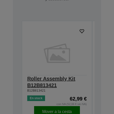
Roller Assembly Kit
Carrie
B12B81343
B12B813421
B12B813421
62,99 €
En stock
Agotado
con IVA (52,06 € sin IVA)
Mover a la cesta