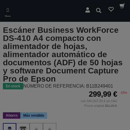
Skip
to
Buscar
main
Menú
content
Escáner Business WorkForce
DS-410 A4 compacto con
alimentador de hojas,
alimentador automático de
documentos (ADF) de 50 hojas
y software Document Capture
Pro de Epson
NÚMERO DE REFERENCIA: B11B249401
En stock
299,99 €
-15%
con IVA (247,93 € sin IVA)
Precio original
351,90 €
Ahorro
Más vendido