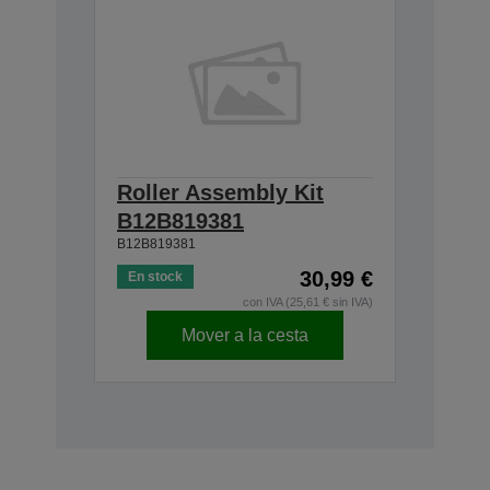
Roller Assembly Kit
B12B819381
B12B819381
30,99 €
En stock
con IVA (25,61 € sin IVA)
Mover a la cesta