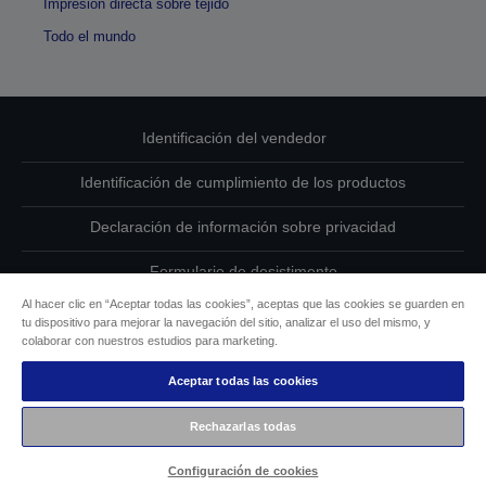
Impresión directa sobre tejido
Todo el mundo
Identificación del vendedor
Identificación de cumplimiento de los productos
Declaración de información sobre privacidad
Formulario de desistimento
Al hacer clic en “Aceptar todas las cookies”, aceptas que las cookies se guarden en
Cumplimiento de la Ley de Datos de la UE
tu dispositivo para mejorar la navegación del sitio, analizar el uso del mismo, y
colaborar con nuestros estudios para marketing.
Ponte en contacto con nosotros en relación con tus datos
Aceptar todas las cookies
Información sobre cookies
Rechazarlas todas
Compromiso de accesibilidad de Epson
Configuración de cookies