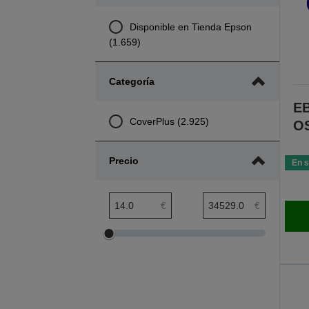
Disponible en Tienda Epson
(1.659)
Categoría
EB
CoverPlus (2.925)
OS
Precio
En s
Rango mínimo de precio
Rango máximo de precio
€
€
Ajustar
Ajustar
el
el
rango
rango
mínimo
máximo
de
de