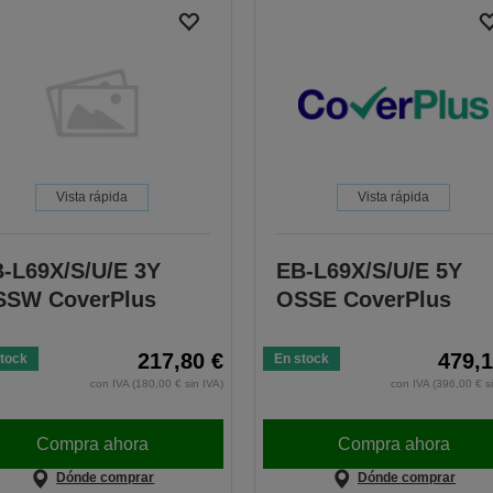
Vista rápida
Vista rápida
-L69X/S/U/E 3Y
EB-L69X/S/U/E 5Y
SSW CoverPlus
OSSE CoverPlus
217,80 €
479,1
tock
En stock
con IVA (180,00 € sin IVA)
con IVA (396,00 € s
Compra ahora
Compra ahora
Dónde comprar
Dónde comprar