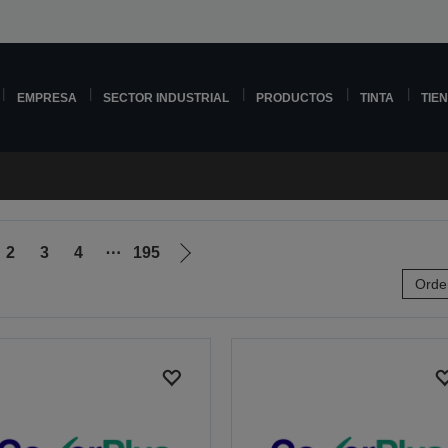
EMPRESA
SECTOR INDUSTRIAL
PRODUCTOS
TINTA
TIE
2
3
4
⋯
195
Ir
Orde
a
la
página
siguiente