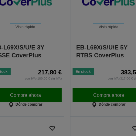
Vista rápida
Vista rápida
-L69X/S/U/E 3Y
EB-L69X/S/U/E 5Y
SE CoverPlus
RTBS CoverPlus
217,80 €
383,5
tock
En stock
con IVA (180,00 € sin IVA)
con IVA (317,00 € s
Compra ahora
Compra ahora
Dónde comprar
Dónde comprar