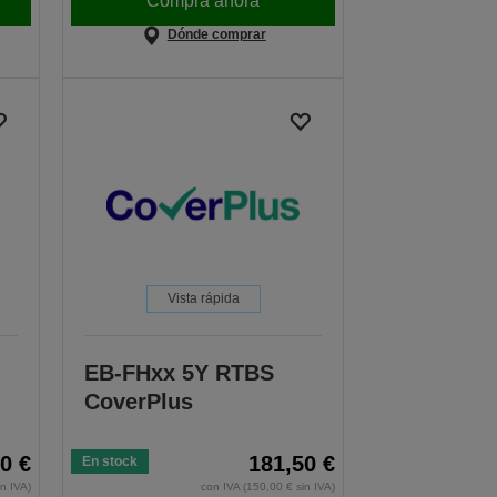
Compra ahora
Dónde comprar
Vista rápida
EB-FHxx 5Y RTBS
CoverPlus
0 €
181,50 €
En stock
in IVA)
con IVA (150,00 € sin IVA)