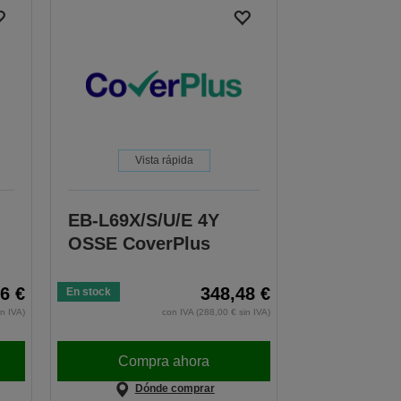
Vista rápida
EB-L69X/S/U/E 4Y
OSSE CoverPlus
6 €
348,48 €
En stock
in IVA)
con IVA (288,00 € sin IVA)
Compra ahora
Dónde comprar