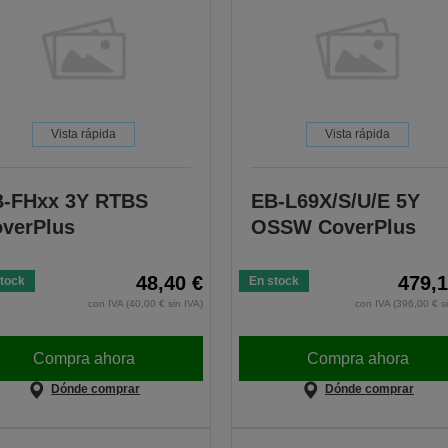
Vista rápida
Vista rápida
-FHxx 3Y RTBS
EB-L69X/S/U/E 5Y
verPlus
OSSW CoverPlus
48,40 €
479,1
tock
En stock
con IVA (40,00 € sin IVA)
con IVA (396,00 € s
Compra ahora
Compra ahora
Dónde comprar
Dónde comprar