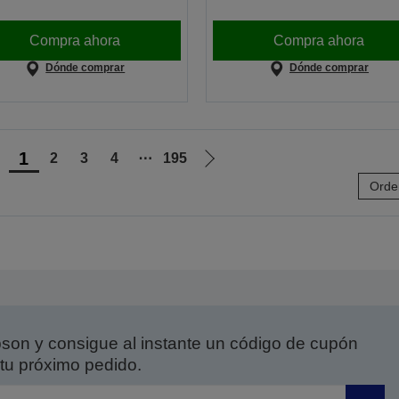
Compra ahora
Compra ahora
Dónde comprar
Dónde comprar
1
2
3
4
⋯
195
r
Ir
Orde
a
a
a
la
ágina
página
nterior
siguiente
on y consigue al instante un código de cupón
tu próximo pedido.