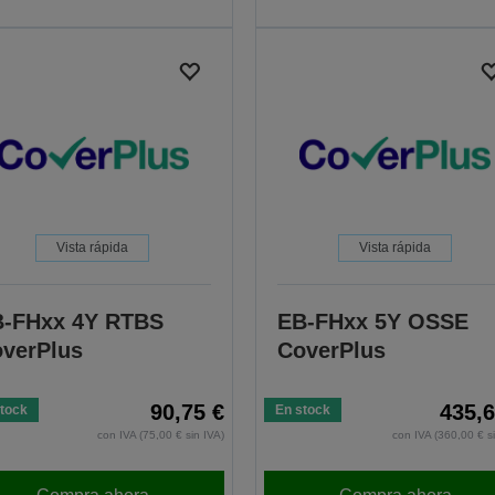
Vista rápida
Vista rápida
-FHxx 4Y RTBS
EB-FHxx 5Y OSSE
verPlus
CoverPlus
90,75 €
435,6
tock
En stock
con IVA (75,00 € sin IVA)
con IVA (360,00 € s