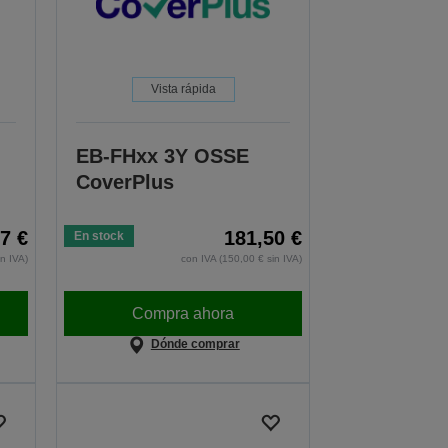
Vista rápida
EB-FHxx 3Y OSSE
CoverPlus
7 €
181,50 €
En stock
in IVA)
con IVA (150,00 € sin IVA)
Compra ahora
Dónde comprar