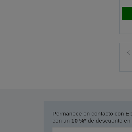
I
l
p
a
Permanece en contacto con Eps
con un
10 %*
de descuento en 