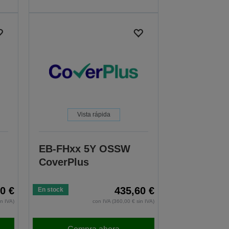
Vista rápida
EB-FHxx 5Y OSSW
CoverPlus
0 €
435,60 €
En stock
in IVA)
con IVA (360,00 € sin IVA)