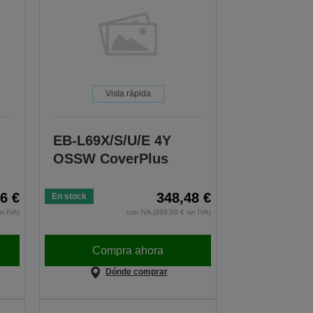
Vista rápida
EB-L69X/S/U/E 4Y
OSSW CoverPlus
6 €
348,48 €
En stock
in IVA)
con IVA (288,00 € sin IVA)
Compra ahora
Dónde comprar