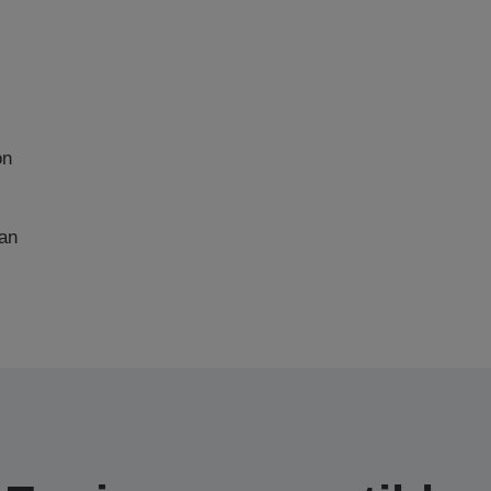
on
an