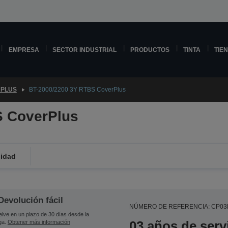
EMPRESA
SECTOR INDUSTRIAL
PRODUCTOS
TINTA
TIE
PLUS
BT-2000/2200 3Y RTBS CoverPlus
S CoverPlus
lidad
Devolución fácil
NÚMERO DE REFERENCIA: CP0
lve en un plazo de 30 días desde la
03 años de serv
ga.
Obtener más información