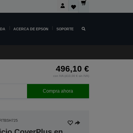
NDA
ACERCA DE EPSON
SOPORTE
496,10 €
con IVA (410,00 € sin IVA)
Compra ahora
3RTBSH725
icio CoverPlus en