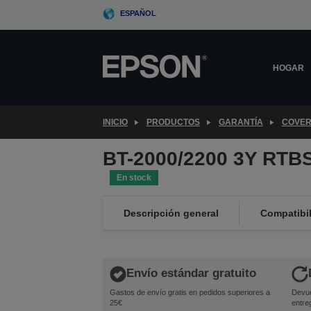
Skip
ESPAÑOL
to
main
content
HOGAR
INICIO
PRODUCTOS
GARANTÍA
COVER
BT-2000/2200 3Y RTB
En stock
Descripción general
Compatibi
Envío estándar gratuito
Gastos de envío gratis en pedidos superiores a
Devue
25€
entre