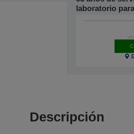
laboratorio par
con 
C
D
Descripción