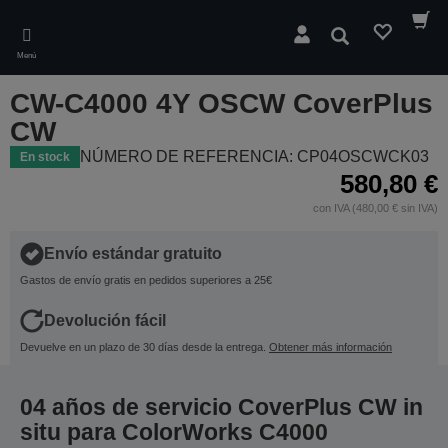
Skip
to
Buscar
main
Menú
content
CW-C4000 4Y OSCW CoverPlus
CW
NÚMERO DE REFERENCIA: CP04OSCWCK03
En stock
580,80 €
con IVA (480,00 € sin IVA)
Envío estándar gratuito
Gastos de envío gratis en pedidos superiores a 25€
Devolución fácil
Devuelve en un plazo de 30 días desde la entrega.
Obtener más información
04 años de servicio CoverPlus CW in
situ para ColorWorks C4000