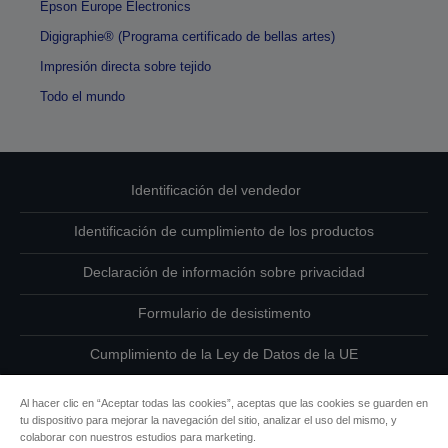
Epson Europe Electronics
Digigraphie® (Programa certificado de bellas artes)
Impresión directa sobre tejido
Todo el mundo
Identificación del vendedor
Identificación de cumplimiento de los productos
Declaración de información sobre privacidad
Formulario de desistimento
Cumplimiento de la Ley de Datos de la UE
Ponte en contacto con nosotros en relación con tus datos
Al hacer clic en “Aceptar todas las cookies”, aceptas que las cookies se guarden en
tu dispositivo para mejorar la navegación del sitio, analizar el uso del mismo, y
Información sobre cookies
colaborar con nuestros estudios para marketing.