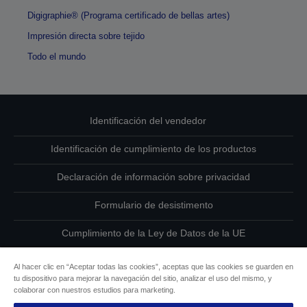
Digigraphie® (Programa certificado de bellas artes)
Impresión directa sobre tejido
Todo el mundo
Identificación del vendedor
Identificación de cumplimiento de los productos
Declaración de información sobre privacidad
Formulario de desistimento
Cumplimiento de la Ley de Datos de la UE
Ponte en contacto con nosotros en relación con tus datos
Al hacer clic en “Aceptar todas las cookies”, aceptas que las cookies se guarden en
tu dispositivo para mejorar la navegación del sitio, analizar el uso del mismo, y
Información sobre cookies
colaborar con nuestros estudios para marketing.