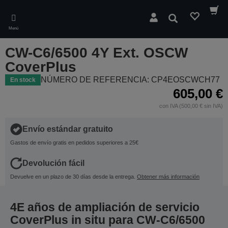
Skip
to
Buscar
main
Menú
content
CW-C6/6500 4Y Ext. OSCW
CoverPlus
NÚMERO DE REFERENCIA: CP4EOSCWCH77
En stock
605,00 €
con IVA (500,00 € sin IVA)
Envío estándar gratuito
Gastos de envío gratis en pedidos superiores a 25€
Devolución fácil
Devuelve en un plazo de 30 días desde la entrega.
Obtener más información
4E años de ampliación de servicio
CoverPlus in situ para CW-C6/6500