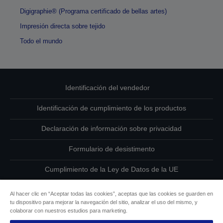
Digigraphie® (Programa certificado de bellas artes)
Impresión directa sobre tejido
Todo el mundo
Identificación del vendedor
Identificación de cumplimiento de los productos
Declaración de información sobre privacidad
Formulario de desistimento
Cumplimiento de la Ley de Datos de la UE
Ponte en contacto con nosotros en relación con tus datos
Al hacer clic en “Aceptar todas las cookies”, aceptas que las cookies se guarden en
tu dispositivo para mejorar la navegación del sitio, analizar el uso del mismo, y
Información sobre cookies
colaborar con nuestros estudios para marketing.