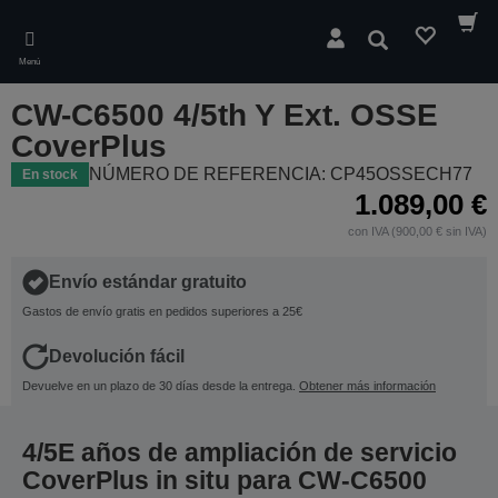
Skip
to
Buscar
main
Menú
content
CW-C6500 4/5th Y Ext. OSSE
CoverPlus
NÚMERO DE REFERENCIA: CP45OSSECH77
En stock
1.089,00 €
con IVA (900,00 € sin IVA)
Envío estándar gratuito
Gastos de envío gratis en pedidos superiores a 25€
Devolución fácil
Devuelve en un plazo de 30 días desde la entrega.
Obtener más información
4/5E años de ampliación de servicio
CoverPlus in situ para CW-C6500