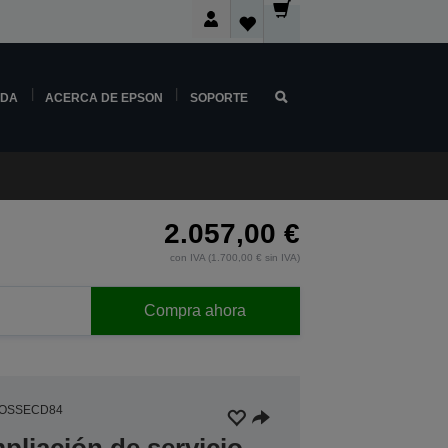
NDA
ACERCA DE EPSON
SOPORTE
2.057,00 €
con IVA (1.700,00 € sin IVA)
Compra ahora
5OSSECD84