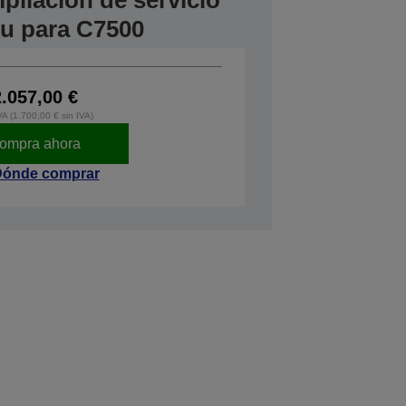
pliación de servicio
tu para C7500
2.057,00 €
VA (1.700,00 € sin IVA)
ompra ahora
ónde comprar