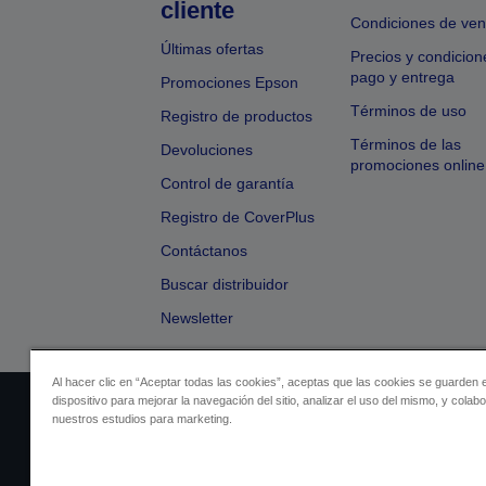
cliente
Condiciones de ven
Últimas ofertas
Precios y condicion
pago y entrega
Promociones Epson
Términos de uso
Registro de productos
Términos de las
Devoluciones
promociones online
Control de garantía
Registro de CoverPlus
Contáctanos
Buscar distribuidor
Newsletter
Al hacer clic en “Aceptar todas las cookies”, aceptas que las cookies se guarden 
dispositivo para mejorar la navegación del sitio, analizar el uso del mismo, y colab
Identificación del vendedor
Identificación
nuestros estudios para marketing.
Cumplimiento de la Ley de Dato