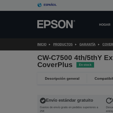
Skip
ESPAÑOL
to
main
content
HOGAR
INICIO
PRODUCTOS
GARANTÍA
COVER
CW-C7500 4th/5thY Ex
CoverPlus
En stock
Descripción general
Compatibi
Envío estándar gratuito
Gastos de envío gratis en pedidos superiores a
Devue
25€
entre