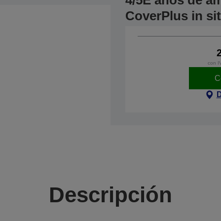
4/5E años de am
CoverPlus in si
con I
C
D
Descripción