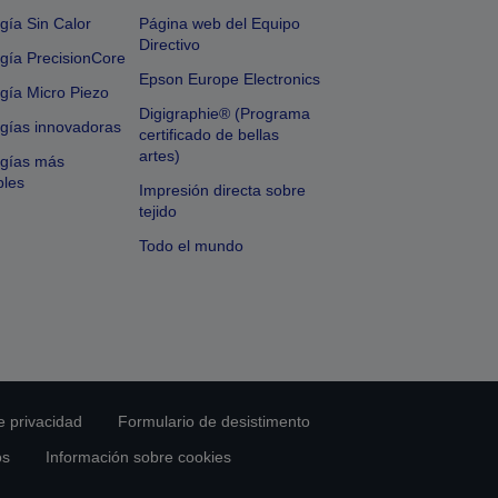
gía Sin Calor
Página web del Equipo
Directivo
gía PrecisionCore
Epson Europe Electronics
gía Micro Piezo
Digigraphie® (Programa
gías innovadoras
certificado de bellas
artes)
ogías más
bles
Impresión directa sobre
tejido
Todo el mundo
e privacidad
Formulario de desistimento
os
Información sobre cookies