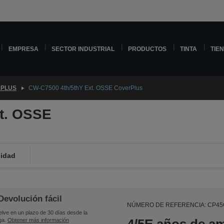
EMPRESA
SECTOR INDUSTRIAL
PRODUCTOS
TINTA
TIE
PLUS
CW-C7500 4th/5thY Ext. OSSE CoverPlus
t. OSSE
lidad
Devolución fácil
NÚMERO DE REFERENCIA: CP4
lve en un plazo de 30 días desde la
ga.
Obtener más información