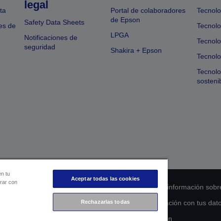
legal
ta
Portal de colaboradores
Tecnolo
de Epson
Safety Data Sheets
es de
Tecnolo
LPGA
Notificaciones de
Tecnolo
seguridad
Shakira + Epson
Tecnolo
Tecnol
sosteni
en tu
Aceptar todas las cookies
orar con
 de cumplimiento de los productos
Declaración de información sobr
s de la UE
Ponte en contacto con nosotros en relación con tus dat
Rechazarlas todas
Compromiso de accesibilidad de Epson