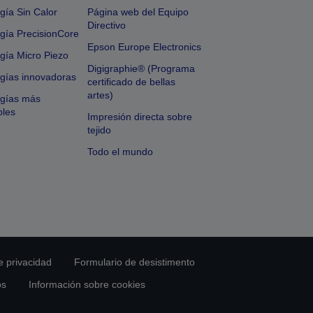
gía Sin Calor
Página web del Equipo
Directivo
gía PrecisionCore
Epson Europe Electronics
gía Micro Piezo
Digigraphie® (Programa
gías innovadoras
certificado de bellas
artes)
ogías más
bles
Impresión directa sobre
tejido
Todo el mundo
e privacidad
Formulario de desistimento
os
Información sobre cookies