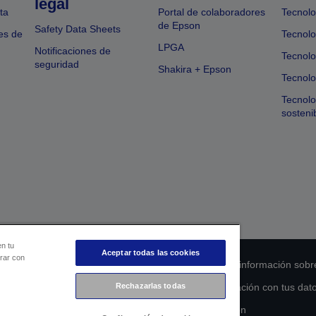
legal
ta
Portal de colaboradores
Tecnolo
de Epson
Safety Data Sheets
es de
Tecnolo
LPGA
Notificaciones de
Tecnolo
seguridad
Shakira + Epson
Tecnolo
Tecnol
sosteni
en tu
Aceptar todas las cookies
orar con
 de cumplimiento de los productos
Declaración de información sobr
s de la UE
Ponte en contacto con nosotros en relación con tus dat
Rechazarlas todas
Compromiso de accesibilidad de Epson