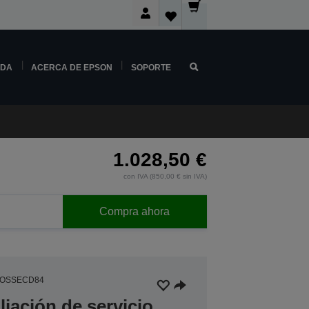
NDA
ACERCA DE EPSON
SOPORTE
1.028,50 €
con IVA (850,00 € sin IVA)
Compra ahora
EOSSECD84
iación de servicio