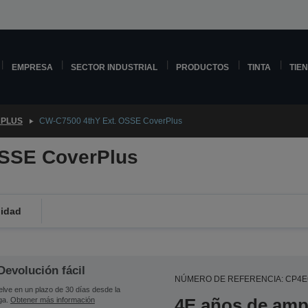
EMPRESA
SECTOR INDUSTRIAL
PRODUCTOS
TINTA
TIE
PLUS
CW-C7500 4thY Ext. OSSE CoverPlus
OSSE CoverPlus
lidad
Devolución fácil
NÚMERO DE REFERENCIA: CP4
lve en un plazo de 30 días desde la
4E años de ampl
ga.
Obtener más información