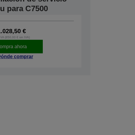
tu para C7500
1.028,50 €
IVA (850,00 € sin IVA)
ompra ahora
ónde comprar