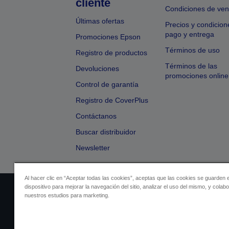
cliente
Condiciones de ven
Últimas ofertas
Precios y condicion
pago y entrega
Promociones Epson
Términos de uso
Registro de productos
Términos de las
Devoluciones
promociones online
Control de garantía
Registro de CoverPlus
Contáctanos
Buscar distribuidor
Newsletter
Al hacer clic en “Aceptar todas las cookies”, aceptas que las cookies se guarden 
dispositivo para mejorar la navegación del sitio, analizar el uso del mismo, y colab
Identificación del vendedor
Identificación
nuestros estudios para marketing.
Cumplimiento de la Ley de Dato