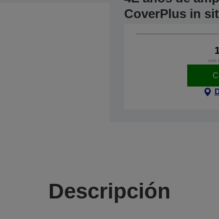
CoverPlus in si
con 
C
D
Descripción