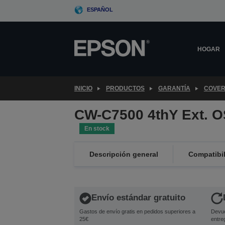
Skip
ESPAÑOL
to
main
content
HOGAR
INICIO
PRODUCTOS
GARANTÍA
COVER
CW-C7500 4thY Ext. 
En stock
Descripción general
Compatibi
Envío estándar gratuito
Gastos de envío gratis en pedidos superiores a
Devue
25€
entre