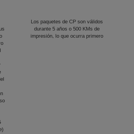
Los paquetes de CP son válidos
us
durante 5 años o 500 KMs de
o
impresión, lo que ocurra primero
ro
l
e
y
e
el
un
aso
n
5
e)