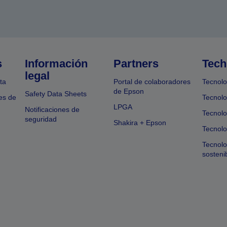
s
Información
Partners
Tech
legal
ta
Portal de colaboradores
Tecnolo
de Epson
Safety Data Sheets
es de
Tecnolo
LPGA
Notificaciones de
Tecnolo
seguridad
Shakira + Epson
Tecnolo
Tecnol
sosteni