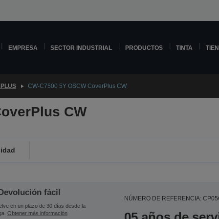
EMPRESA
SECTOR INDUSTRIAL
PRODUCTOS
TINTA
TIE
PLUS
CW-C7500 5Y OSCW CoverPlus CW
overPlus CW
lidad
Devolución fácil
NÚMERO DE REFERENCIA: CP0
lve en un plazo de 30 días desde la
05 años de serv
ga.
Obtener más información