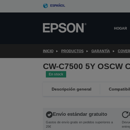
Skip
ESPAÑOL
to
main
content
HOGAR
INICIO
PRODUCTOS
GARANTÍA
COVER
CW-C7500 5Y OSCW C
En stock
Descripción general
Compatibi
Envío estándar gratuito
Gastos de envío gratis en pedidos superiores a
Devue
25€
entre