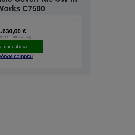
rWorks C7500
3.630,00 €
VA (3.000,00 € sin IVA)
ompra ahora
ónde comprar