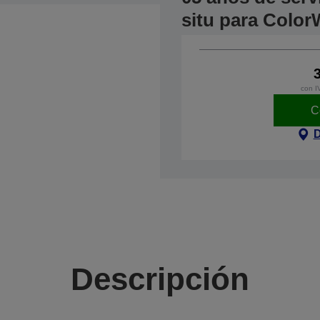
situ para Colo
con I
C
D
Descripción