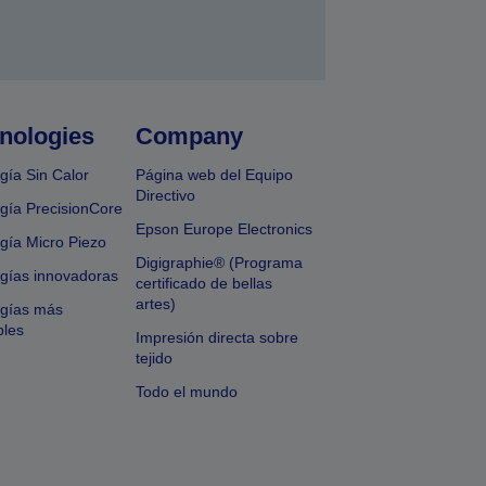
nologies
Company
gía Sin Calor
Página web del Equipo
Directivo
gía PrecisionCore
Epson Europe Electronics
gía Micro Piezo
Digigraphie® (Programa
gías innovadoras
certificado de bellas
artes)
ogías más
bles
Impresión directa sobre
tejido
Todo el mundo