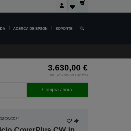
NDA
ACERCA DE EPSON
SOPORTE
3.630,00 €
con IVA (3.000,00 € sin IVA)
Compra ahora
5OSCWCD84
icio CoverPlus CW in