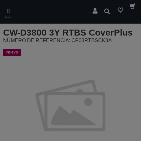
Skip
to
Buscar
main
Menú
content
CW-D3800 3Y RTBS CoverPlus
NÚMERO DE REFERENCIA: CP03RTBSCK3A
Nuevo