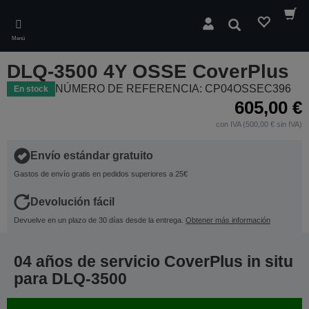
Skip
to
Buscar
main
Menú
content
DLQ-3500 4Y OSSE CoverPlus
NÚMERO DE REFERENCIA: CP04OSSEC396
En stock
605,00 €
con IVA (500,00 € sin IVA)
Envío estándar gratuito
Gastos de envío gratis en pedidos superiores a 25€
Devolución fácil
Devuelve en un plazo de 30 días desde la entrega.
Obtener más información
04 años de servicio CoverPlus in situ
para DLQ-3500