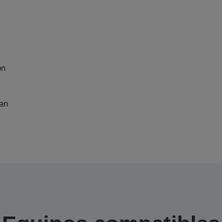
on
an