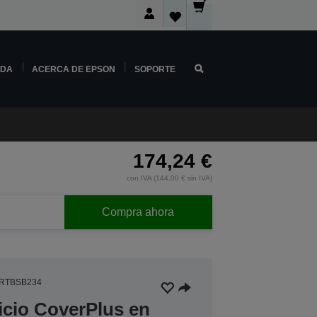
NDA
ACERCA DE EPSON
SOPORTE
174,24 €
con IVA (144,00 € sin IVA)
Compra ahora
RTBSB234
icio CoverPlus en