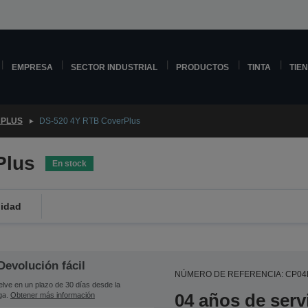
EMPRESA
SECTOR INDUSTRIAL
PRODUCTOS
TINTA
TIE
PLUS
DS-520 4Y RTB CoverPlus
Plus
En stock
lidad
Devolución fácil
NÚMERO DE REFERENCIA: CP04
lve en un plazo de 30 días desde la
04 años de serv
ga.
Obtener más información