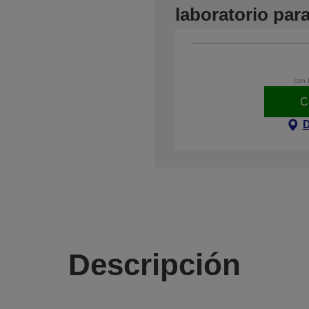
laboratorio par
con 
C
D
Descripción