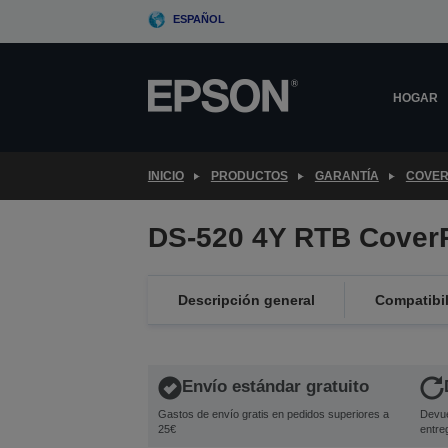
Skip
ESPAÑOL
to
main
content
HOGAR
INICIO
PRODUCTOS
GARANTÍA
COVER
DS-520 4Y RTB Cover
Descripción general
Compatibi
Envío estándar gratuito
Gastos de envío gratis en pedidos superiores a
Devue
25€
entre