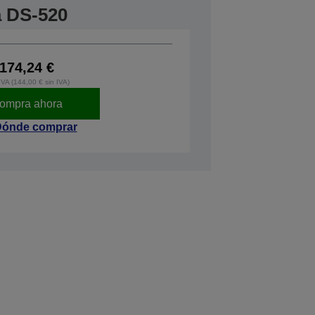
a DS-520
174,24 €
IVA (144,00 € sin IVA)
ompra ahora
ónde comprar