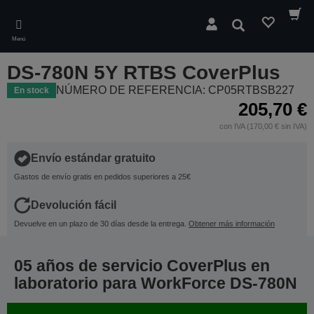
Skip
to
Buscar
main
Menú
content
DS-780N 5Y RTBS CoverPlus
NÚMERO DE REFERENCIA: CP05RTBSB227
En stock
205,70 €
con IVA (170,00 € sin IVA)
Envío estándar gratuito
Gastos de envío gratis en pedidos superiores a 25€
Devolución fácil
Devuelve en un plazo de 30 días desde la entrega.
Obtener más información
05 años de servicio CoverPlus en
laboratorio para WorkForce DS-780N