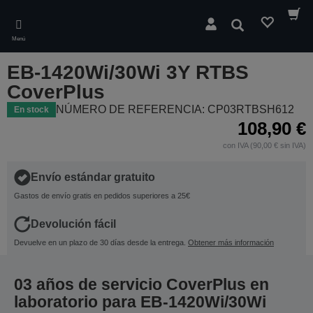
Skip
to
Buscar
main
Menú
content
EB-1420Wi/30Wi 3Y RTBS
CoverPlus
NÚMERO DE REFERENCIA: CP03RTBSH612
En stock
108,90 €
con IVA (90,00 € sin IVA)
Envío estándar gratuito
Gastos de envío gratis en pedidos superiores a 25€
Devolución fácil
Devuelve en un plazo de 30 días desde la entrega.
Obtener más información
03 años de servicio CoverPlus en
laboratorio para EB-1420Wi/30Wi